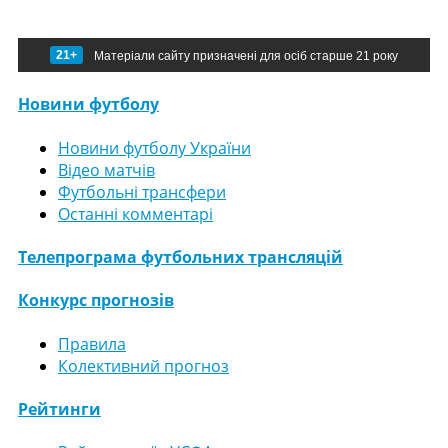
21+
Матеріали сайту призначені для осіб старше 21 року
Новини футболу
Новини футболу України
Відео матчів
Футбольні трансфери
Останні комментарі
Телепрограма футбольних трансляцій
Конкурс прогнозів
Правила
Колективний прогноз
Рейтинги