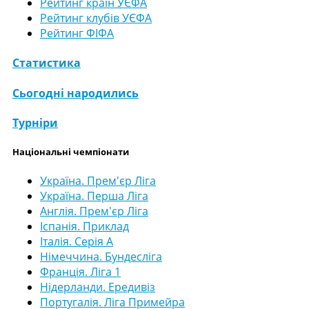
Рейтинг країн УЄФА
Рейтинг клубів УЄФА
Рейтинг ФІФА
Статистика
Сьогодні народились
Турніри
Національні чемпіонати
Україна. Прем'єр Ліга
Україна. Перша Ліга
Англія. Прем'єр Ліга
Іспанія. Приклад
Італія. Серія А
Німеччина. Бундесліга
Франція. Ліга 1
Нідерланди. Ередивіз
Португалія. Ліга Примейра