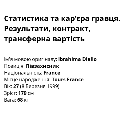
Колективний прогноз
Турніри
Статистика та кар’єра гравця.
Чемпіонат Світу
Україна. Прем’єр-Ліга
Результати, контракт,
Україна. Перша Ліга
трансферна вартість
Ліга Чемпіонів
Англія. Прем’єр-Ліга
Іспанія. Ла Ліга
Ім'я мовою оригіналу:
Ibrahima Diallo
Ще Турніри >>>
Позиція:
Півзахисник
Таблиці
Національність:
France
Чемпіонат Світу. Турнирні таблиці
Місце народження:
Tours France
Таблиця УПЛ
Вік:
27
(8 Березня 1999)
Перша Ліга
Зріст:
179
см
Таблиця АПЛ
Вага:
68
кг
Таблиця Ла Ліги
Таблиця Ліги Чемпіонів
Всі таблиці >>>
Рейтинги
Рейтинг країн УЄФА
Рейтинг клубів УЄФА