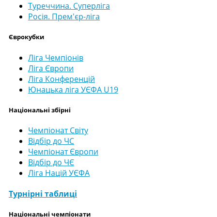
Туреччина. Суперліга
Росія. Прем'єр-ліга
Єврокубки
Ліга Чемпіонів
Ліга Європи
Ліга Конференцій
Юнацька ліга УЄФА U19
Національні збірні
Чемпіонат Світу
Відбір до ЧС
Чемпіонат Європи
Відбір до ЧЄ
Ліга Націй УЄФА
Турнірні таблиці
Національні чемпіонати