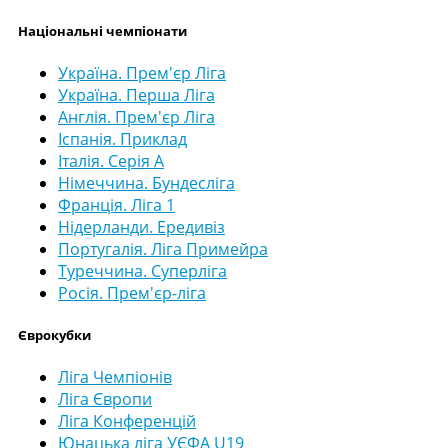
Національні чемпіонати
Україна. Прем'єр Ліга
Україна. Перша Ліга
Англія. Прем'єр Ліга
Іспанія. Приклад
Італія. Серія А
Німеччина. Бундесліга
Франція. Ліга 1
Нідерланди. Ередивіз
Португалія. Ліга Примейра
Туреччина. Суперліга
Росія. Прем'єр-ліга
Єврокубки
Ліга Чемпіонів
Ліга Європи
Ліга Конференцій
Юнацька ліга УЄФА U19