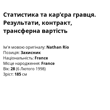
Колективний прогноз
Турніри
Статистика та кар’єра гравця.
Чемпіонат Світу
Україна. Прем’єр-Ліга
Результати, контракт,
Україна. Перша Ліга
трансферна вартість
Ліга Чемпіонів
Англія. Прем’єр-Ліга
Іспанія. Ла Ліга
Ім'я мовою оригіналу:
Nathan Rio
Ще Турніри >>>
Позиція:
Захисник
Таблиці
Національність:
France
Чемпіонат Світу. Турнирні таблиці
Місце народження:
France
Таблиця УПЛ
Вік:
28
(6 Лютого 1998)
Перша Ліга
Зріст:
185
см
Таблиця АПЛ
Таблиця Ла Ліги
Таблиця Ліги Чемпіонів
Всі таблиці >>>
Рейтинги
Рейтинг країн УЄФА
Рейтинг клубів УЄФА