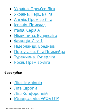
Україна. Прем'єр Ліга
Україна. Перша Ліга
Англія. Прем'єр Ліга
Іспанія. Приклад
Італія. Серія А
Німеччина. Бундесліга
Франція. Ліга 1
Нідерланди. Ередивіз
Португалія. Ліга Примейра
Туреччина. Суперліга
Росія. Прем'єр-ліга
Єврокубки
Ліга Чемпіонів
Ліга Європи
Ліга Конференцій
Юнацька ліга УЄФА U19