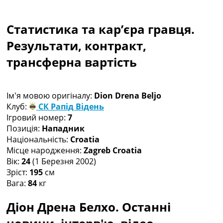
Колективний прогноз
Турніри
Статистика та кар’єра гравця.
Чемпіонат Світу
Україна. Прем’єр-Ліга
Результати, контракт,
Україна. Перша Ліга
трансферна вартість
Ліга Чемпіонів
Англія. Прем’єр-Ліга
Іспанія. Ла Ліга
Ім'я мовою оригіналу:
Dion Drena Beljo
Ще Турніри >>>
Клуб:
СК Рапід Відень
Таблиці
Ігровий номер:
7
Чемпіонат Світу. Турнирні таблиці
Позиція:
Нападник
Таблиця УПЛ
Національність:
Croatia
Перша Ліга
Місце народження:
Zagreb Croatia
Таблиця АПЛ
Вік:
24
(1 Березня 2002)
Таблиця Ла Ліги
Зріст:
195
см
Таблиця Ліги Чемпіонів
Вага:
84
кг
Всі таблиці >>>
Рейтинги
Діон Дрена Белхо. Останні
Рейтинг країн УЄФА
Рейтинг клубів УЄФА