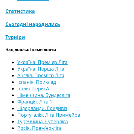
Статистика
Сьогодні народились
Турніри
Національні чемпіонати
Україна. Прем'єр Ліга
Україна. Перша Ліга
Англія. Прем'єр Ліга
Іспанія. Приклад
Італія. Серія А
Німеччина. Бундесліга
Франція. Ліга 1
Нідерланди. Ередивіз
Португалія. Ліга Примейра
Туреччина. Суперліга
Росія. Прем'єр-ліга