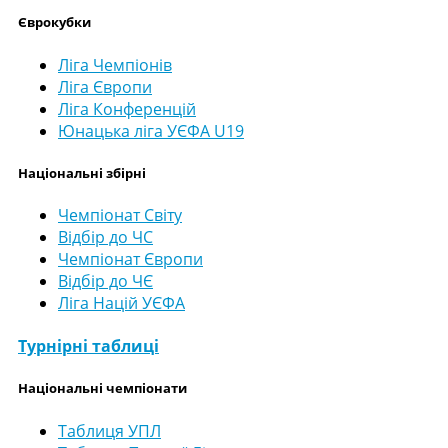
Єврокубки
Ліга Чемпіонів
Ліга Європи
Ліга Конференцій
Юнацька ліга УЄФА U19
Національні збірні
Чемпіонат Світу
Відбір до ЧС
Чемпіонат Європи
Відбір до ЧЄ
Ліга Націй УЄФА
Турнірні таблиці
Національні чемпіонати
Таблиця УПЛ