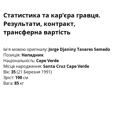
Колективний прогноз
Турніри
Статистика та кар’єра гравця.
Чемпіонат Світу
Україна. Прем’єр-Ліга
Результати, контракт,
Україна. Перша Ліга
трансферна вартість
Ліга Чемпіонів
Англія. Прем’єр-Ліга
Іспанія. Ла Ліга
Ім'я мовою оригіналу:
Jorge Djaniny Tavares Semedo
Ще Турніри >>>
Позиція:
Нападник
Таблиці
Національність:
Cape Verde
Чемпіонат Світу. Турнирні таблиці
Місце народження:
Santa Cruz Cape Verde
Таблиця УПЛ
Вік:
35
(21 Березня 1991)
Перша Ліга
Зріст:
190
см
Таблиця АПЛ
Вага:
85
кг
Таблиця Ла Ліги
Таблиця Ліги Чемпіонів
Всі таблиці >>>
Рейтинги
Рейтинг країн УЄФА
Рейтинг клубів УЄФА