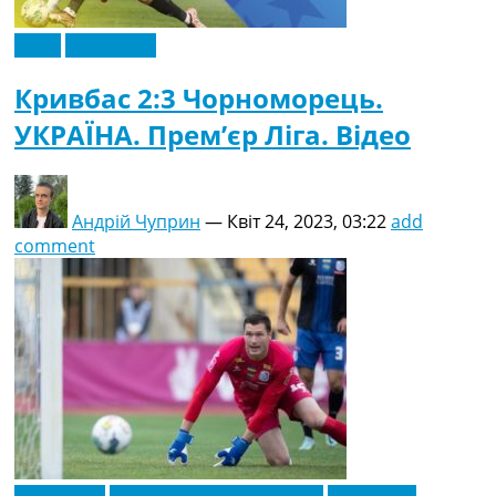
Відео
Ексклюзив
Кривбас 2:3 Чорноморець.
УКРАЇНА. Прем’єр Ліга. Відео
Андрій Чуприн
—
Квіт 24, 2023, 03:22
add
comment