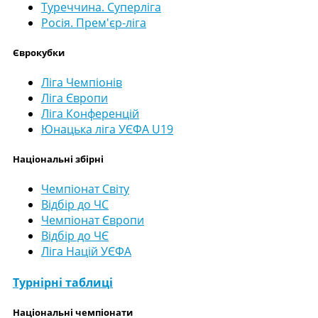
Туреччина. Суперліга
Росія. Прем'єр-ліга
Єврокубки
Ліга Чемпіонів
Ліга Європи
Ліга Конференцій
Юнацька ліга УЄФА U19
Національні збірні
Чемпіонат Світу
Відбір до ЧС
Чемпіонат Європи
Відбір до ЧЄ
Ліга Націй УЄФА
Турнірні таблиці
Національні чемпіонати