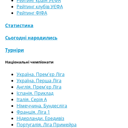
Рейтинг країн УЄФА
Рейтинг клубів УЄФА
Рейтинг ФІФА
Статистика
Сьогодні народились
Турніри
Національні чемпіонати
Україна. Прем'єр Ліга
Україна. Перша Ліга
Англія. Прем'єр Ліга
Іспанія. Приклад
Італія. Серія А
Німеччина. Бундесліга
Франція. Ліга 1
Нідерланди. Ередивіз
Португалія. Ліга Примейра