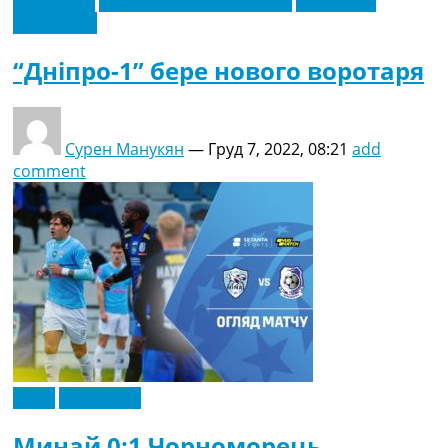
Ексклюзив
Новини футболу України
Футбольні
трансфери
“Дніпро-1” бере нового воротаря
Сурен Манукян
—
Груд 7, 2022, 08:21
add
comment
Відео
Ексклюзив
Минай 0:1 Чорноморець.