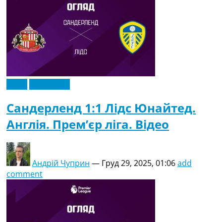
Відео
Ексклюзив
Сандерленд 1:1 Лідс Юнайтед.
Англія. Прем’єр ліга. Відео
Андрій Чуприн
—
Груд 29, 2025, 01:06
add
comment