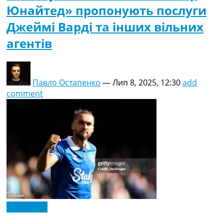
Юнайтед» пропонують послуги
Джеймі Варді та інших вільних
агентів
Павло Остапенко
—
Лип 8, 2025, 12:30
add
comment
Ексклюзив