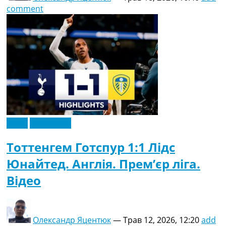
comment
Відео
Ексклюзив
Тоттенгем Готспур 1:1 Лідс
Юнайтед. Англія. Прем’єр ліга.
Відео
Олександр Яцентюк
—
Трав 12, 2026, 12:20
add