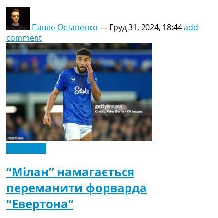
Павло Остапенко
—
Груд 31, 2024, 18:44
add
comment
Ексклюзив
“Мілан” намагається
переманити форварда
“Евертона”