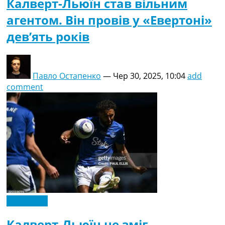
Калверт-Льюїн став вільним
агентом. Він провів у «Евертоні»
дев’ять років
Павло Остапенко
—
Чер 30, 2025, 10:04
add
comment
Ексклюзив
Калверт-Льюїн не зміг