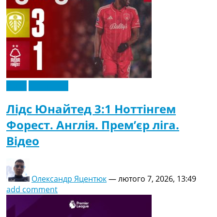
Відео
Ексклюзив
Лідс Юнайтед 3:1 Ноттінгем
Форест. Англія. Прем’єр ліга.
Відео
Олександр Яцентюк
—
лютого 7, 2026, 13:49
add comment