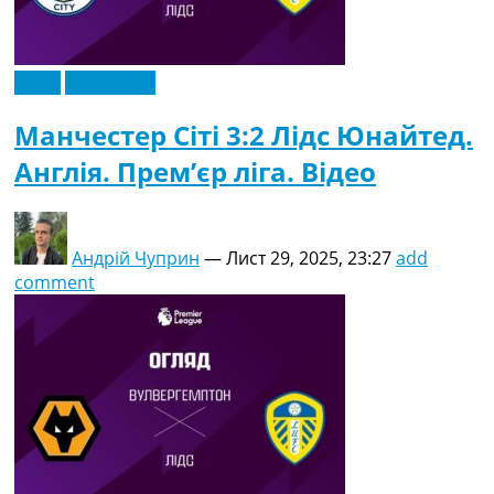
Відео
Ексклюзив
Манчестер Сіті 3:2 Лідс Юнайтед.
Англія. Прем’єр ліга. Відео
Андрій Чуприн
—
Лист 29, 2025, 23:27
add
comment