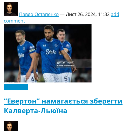
Павло Остапенко
—
Лист 26, 2024, 11:32
add
comment
Ексклюзив
“Евертон” намагається зберегти
Калверта-Льюїна