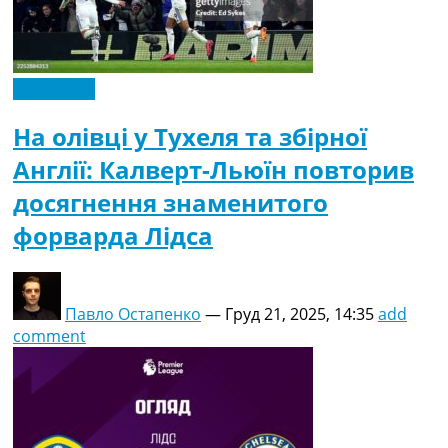
Ексклюзив
На олівці у Тухеля та збірної
Англії: Калверт-Льюїн повторив
досягнення знаменитого
форварда Лідса
Павло Остапенко
—
Груд 21, 2025, 14:35
add
comment