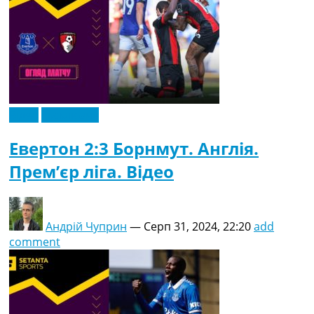
Відео
Ексклюзив
Евертон 2:3 Борнмут. Англія.
Прем’єр ліга. Відео
Андрій Чуприн
—
Серп 31, 2024, 22:20
add
comment