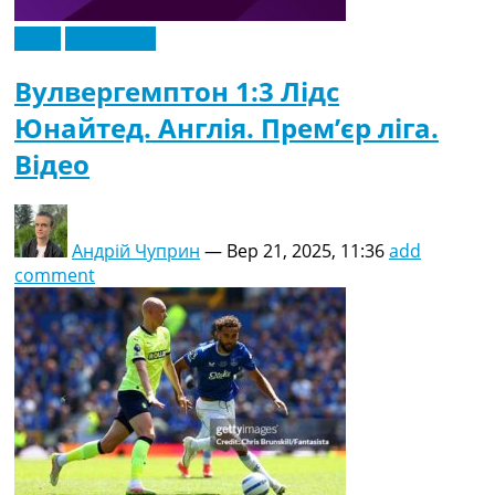
Відео
Ексклюзив
Вулвергемптон 1:3 Лідс
Юнайтед. Англія. Прем’єр ліга.
Відео
Андрій Чуприн
—
Вер 21, 2025, 11:36
add
comment