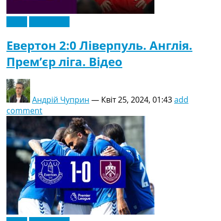
Відео
Ексклюзив
Евертон 2:0 Ліверпуль. Англія.
Прем’єр ліга. Відео
Андрій Чуприн
—
Квіт 25, 2024, 01:43
add
comment