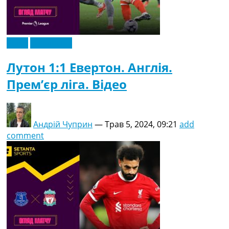
Відео
Ексклюзив
Лутон 1:1 Евертон. Англія.
Прем’єр ліга. Відео
Андрій Чуприн
—
Трав 5, 2024, 09:21
add
comment