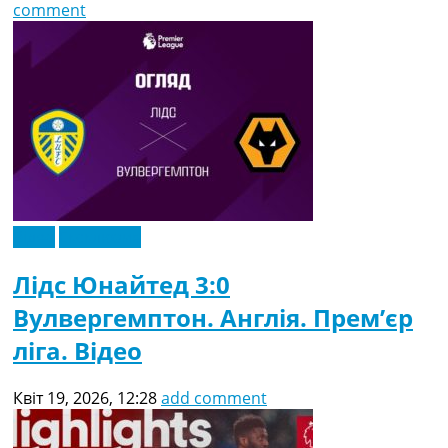
comment
Відео
Ексклюзив
Лідс Юнайтед 3:0
Вулвергемптон. Англія. Прем’єр
ліга. Відео
Квіт 19, 2026, 12:28
add comment