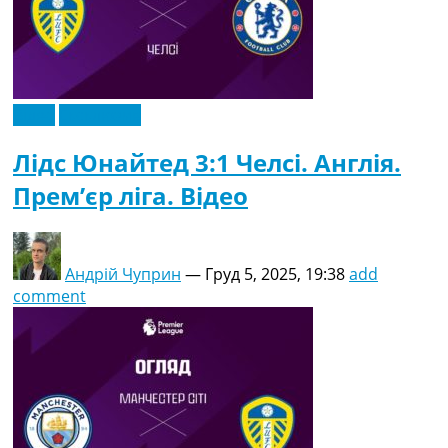
Відео
Ексклюзив
Лідс Юнайтед 3:1 Челсі. Англія.
Прем’єр ліга. Відео
Андрій Чуприн
—
Груд 5, 2025, 19:38
add
comment