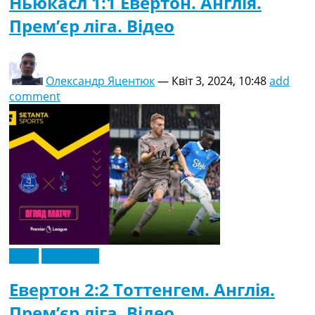
Ньюкасл 1:1 Евертон. Англія.
Прем’єр ліга. Відео
Олександр Яцентюк
—
Квіт 3, 2024, 10:48
add
comment
Відео
Ексклюзив
Евертон 2:2 Тоттенгем. Англія.
Прем’єр ліга. Відео