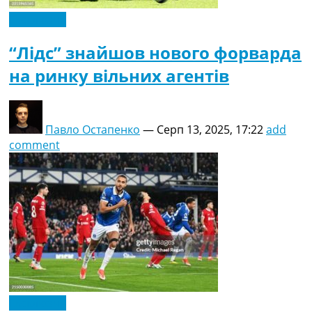
Ексклюзив
“Лідс” знайшов нового форварда
на ринку вільних агентів
Павло Остапенко
—
Серп 13, 2025, 17:22
add
comment
Ексклюзив