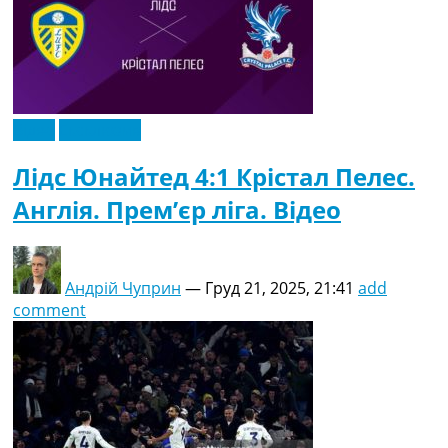
Відео
Ексклюзив
Лідс Юнайтед 4:1 Крістал Пелес.
Англія. Прем’єр ліга. Відео
Андрій Чуприн
—
Груд 21, 2025, 21:41
add
comment