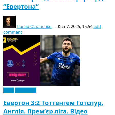
“Евертона”
Павло Остапенко
—
Квіт 7, 2025, 15:54
add
comment
Відео
Ексклюзив
Евертон 3:2 Тоттенгем Готспур.
Англія. Прем’єр ліга. Відео