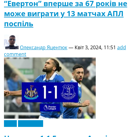
“Евертон” вперше за 67 років не
може виграти у 13 матчах АПЛ
поспіль
Олександр Яцентюк
—
Квіт 3, 2024, 11:51
add
comment
Відео
Ексклюзив