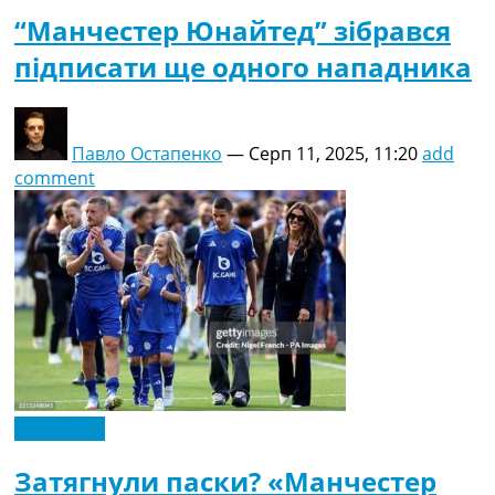
“Манчестер Юнайтед” зібрався
підписати ще одного нападника
Павло Остапенко
—
Серп 11, 2025, 11:20
add
comment
Ексклюзив
Затягнули паски? «Манчестер