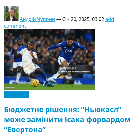
Андрій Чуприн
—
Січ 20, 2025, 03:02
add
comment
Ексклюзив
Бюджетне рішення: “Ньюкасл”
може замінити Ісака форвардом
“Евертона”