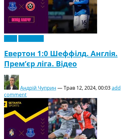
Відео
Ексклюзив
Евертон 1:0 Шеффілд. Англія.
Прем’єр ліга. Відео
Андрій Чуприн
—
Трав 12, 2024, 00:03
add
comment