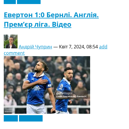
Відео
Ексклюзив
Евертон 1:0 Бернлі. Англія.
Прем’єр ліга. Відео
Андрій Чуприн
—
Квіт 7, 2024, 08:54
add
comment
Англія
Ексклюзив