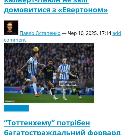
домовитися з «Евертоном»
Павло Остапенко
—
Чер 10, 2025, 17:14
add
comment
Ексклюзив
“Тоттенхему” потрібен
багатостраждальний форвард