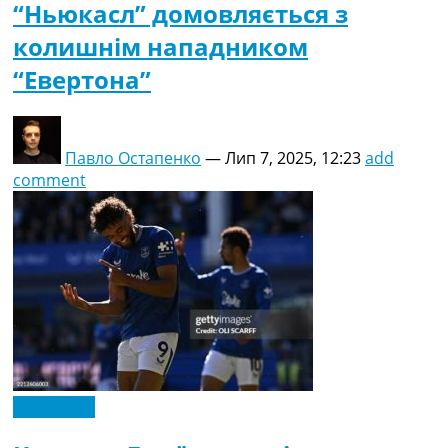
“Ньюкасл” домовляється з
колишнім нападником
“Евертона”
Павло Остапенко
—
Лип 7, 2025, 12:23
add
comment
Ексклюзив