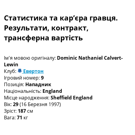
Колективний прогноз
Турніри
Статистика та кар’єра гравця.
Чемпіонат Світу
Україна. Прем’єр-Ліга
Результати, контракт,
Україна. Перша Ліга
трансферна вартість
Ліга Чемпіонів
Англія. Прем’єр-Ліга
Іспанія. Ла Ліга
Ім'я мовою оригіналу:
Dominic Nathaniel Calvert-
Ще Турніри >>>
Lewin
Таблиці
Клуб:
Евертон
Чемпіонат Світу. Турнирні таблиці
Ігровий номер:
9
Таблиця УПЛ
Позиція:
Нападник
Перша Ліга
Національність:
England
Таблиця АПЛ
Місце народження:
Sheffield England
Таблиця Ла Ліги
Вік:
29
(16 Березня 1997)
Таблиця Ліги Чемпіонів
Зріст:
187
см
Всі таблиці >>>
Вага:
71
кг
Рейтинги
Рейтинг країн УЄФА
Рейтинг клубів УЄФА