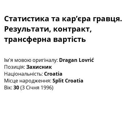
Колективний прогноз
Турніри
Статистика та кар’єра гравця.
Чемпіонат Світу
Україна. Прем’єр-Ліга
Результати, контракт,
Україна. Перша Ліга
трансферна вартість
Ліга Чемпіонів
Англія. Прем’єр-Ліга
Іспанія. Ла Ліга
Ім'я мовою оригіналу:
Dragan Lovrić
Ще Турніри >>>
Позиція:
Захисник
Таблиці
Національність:
Croatia
Чемпіонат Світу. Турнирні таблиці
Місце народження:
Split Croatia
Таблиця УПЛ
Вік:
30
(3 Січня 1996)
Перша Ліга
Таблиця АПЛ
Таблиця Ла Ліги
Таблиця Ліги Чемпіонів
Всі таблиці >>>
Рейтинги
Рейтинг країн УЄФА
Рейтинг клубів УЄФА