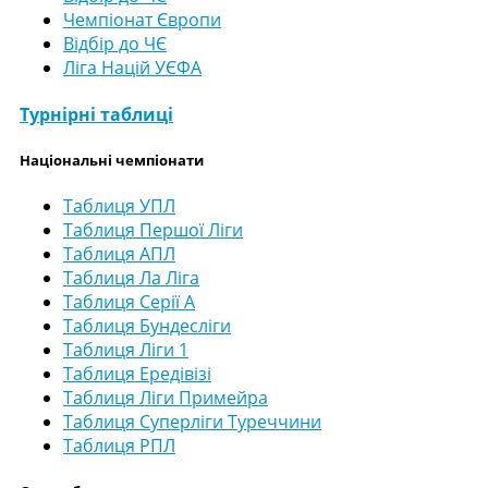
Чемпіонат Європи
Відбір до ЧЄ
Ліга Націй УЄФА
Турнірні таблиці
Національні чемпіонати
Таблиця УПЛ
Таблиця Першої Ліги
Таблиця АПЛ
Таблиця Ла Ліга
Таблиця Серії А
Таблиця Бундесліги
Таблиця Ліги 1
Таблиця Ередівізі
Таблиця Ліги Примейра
Таблиця Суперліги Туреччини
Таблиця РПЛ