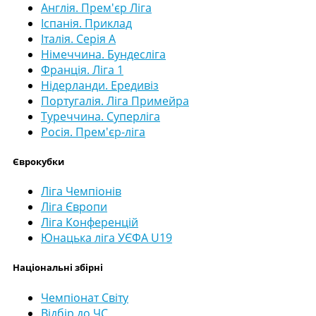
Англія. Прем'єр Ліга
Іспанія. Приклад
Італія. Серія А
Німеччина. Бундесліга
Франція. Ліга 1
Нідерланди. Ередивіз
Португалія. Ліга Примейра
Туреччина. Суперліга
Росія. Прем'єр-ліга
Єврокубки
Ліга Чемпіонів
Ліга Європи
Ліга Конференцій
Юнацька ліга УЄФА U19
Національні збірні
Чемпіонат Світу
Відбір до ЧС