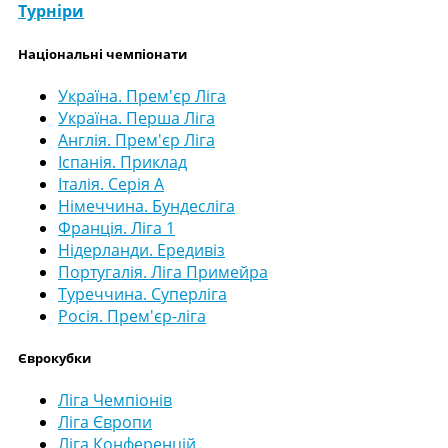
Турніри
Національні чемпіонати
Україна. Прем'єр Ліга
Україна. Перша Ліга
Англія. Прем'єр Ліга
Іспанія. Приклад
Італія. Серія А
Німеччина. Бундесліга
Франція. Ліга 1
Нідерланди. Ередивіз
Португалія. Ліга Примейра
Туреччина. Суперліга
Росія. Прем'єр-ліга
Єврокубки
Ліга Чемпіонів
Ліга Європи
Ліга Конференцій