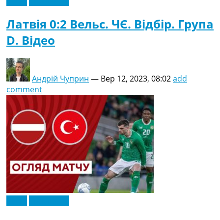
Відео
Ексклюзив
Латвія 0:2 Вельс. ЧЄ. Відбір. Група
D. Відео
Андрій Чуприн
—
Вер 12, 2023, 08:02
add
comment
Відео
Ексклюзив