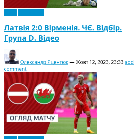
Відео
Ексклюзив
Латвія 2:0 Вірменія. ЧЄ. Відбір.
Група D. Відео
Олександр Яцентюк
—
Жовт 12, 2023, 23:33
add
comment