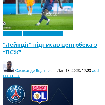
Ексклюзив
Футбольні трансфери
“Лейпціг” підписав центрбека з
“ПСЖ”
Олександр Яцентюк
—
Лип 18, 2023, 17:23
add
comment