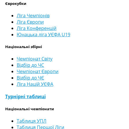
Єврокубки
Ліга Чемпіонів
Ліга Європи
Ліга Конференцій
Юнацька ліга УЄФА U19
Національні збірні
Чемпіонат Світу
Відбір до ЧС
Чемпіонат Європи
Відбір до ЧЄ
Ліга Націй УЄФА
Турнірні таблиці
Національні чемпіонати
Таблиця УПЛ
Таблиця Першої Ліги