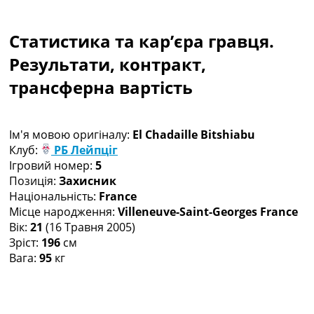
Колективний прогноз
Турніри
Статистика та кар’єра гравця.
Чемпіонат Світу
Україна. Прем’єр-Ліга
Результати, контракт,
Україна. Перша Ліга
трансферна вартість
Ліга Чемпіонів
Англія. Прем’єр-Ліга
Іспанія. Ла Ліга
Ім'я мовою оригіналу:
El Chadaille Bitshiabu
Ще Турніри >>>
Клуб:
РБ Лейпціг
Таблиці
Ігровий номер:
5
Чемпіонат Світу. Турнирні таблиці
Позиція:
Захисник
Таблиця УПЛ
Національність:
France
Перша Ліга
Місце народження:
Villeneuve-Saint-Georges France
Таблиця АПЛ
Вік:
21
(16 Травня 2005)
Таблиця Ла Ліги
Зріст:
196
см
Таблиця Ліги Чемпіонів
Вага:
95
кг
Всі таблиці >>>
Рейтинги
Рейтинг країн УЄФА
Рейтинг клубів УЄФА