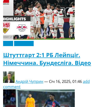
Відео
Ексклюзив
Штуттгарт 2:1 РБ Лейпціг.
Німеччина. Бундесліга. Відео
Андрій Чуприн
—
Січ 16, 2025, 01:46
add
comment