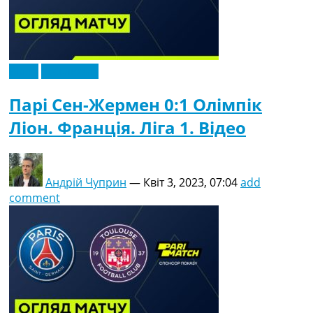
Відео
Ексклюзив
Парі Сен-Жермен 0:1 Олімпік
Ліон. Франція. Ліга 1. Відео
Андрій Чуприн
—
Квіт 3, 2023, 07:04
add
comment