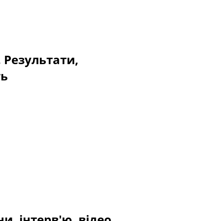
. Результати,
ть
и, інтерв'ю, відео