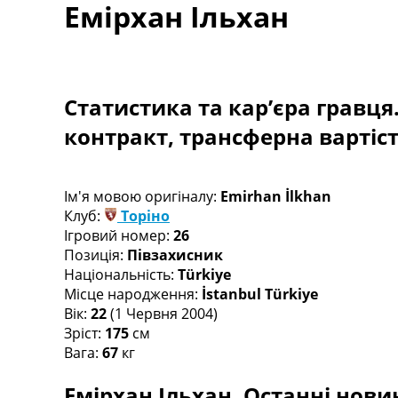
Емірхан Ільхан
Турніри
Чемпіонат Світу
Україна. Прем’єр-Ліга
Україна. Перша Ліга
Ліга Чемпіонів
Статистика та кар’єра гравця
Англія. Прем’єр-Ліга
контракт, трансферна вартіс
Іспанія. Ла Ліга
Ще Турніри >>>
Таблиці
Чемпіонат Світу. Турнирні таблиці
Ім'я мовою оригіналу:
Emirhan İlkhan
Таблиця УПЛ
Клуб:
Торіно
Перша Ліга
Ігровий номер:
26
Таблиця АПЛ
Позиція:
Півзахисник
Таблиця Ла Ліги
Національність:
Türkiye
Таблиця Ліги Чемпіонів
Місце народження:
İstanbul Türkiye
Всі таблиці >>>
Вік:
22
(1 Червня 2004)
Рейтинги
Зріст:
175
см
Рейтинг країн УЄФА
Вага:
67
кг
Рейтинг клубів УЄФА
Емірхан Ільхан. Останні новин
Рейтинг ФІФА