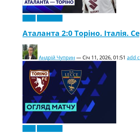
Відео
Ексклюзив
Аталанта 2:0 Торіно. Італія. Се
Андрій Чуприн
—
Січ 11, 2026, 01:51
add 
Відео
Ексклюзив