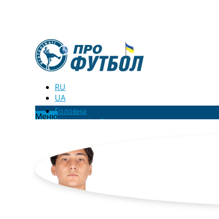
RU
UA
Головна
Меню
Новини футболу
Відео
Новини футболу України
Футбольні трансфери
Останні коментарі
Конкурс прогнозів
Логін
Рейтінги
Правила
Колективний прогноз