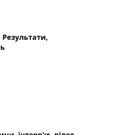
. Результати,
ть
ини, інтерв'ю, відео