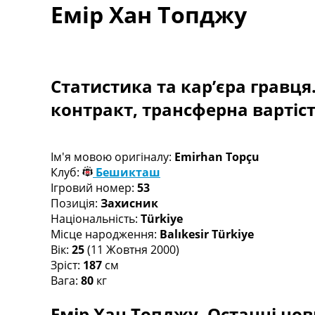
Емір Хан Топджу
Турніри
Чемпіонат Світу
Україна. Прем’єр-Ліга
Україна. Перша Ліга
Ліга Чемпіонів
Статистика та кар’єра гравця
Англія. Прем’єр-Ліга
контракт, трансферна вартіс
Іспанія. Ла Ліга
Ще Турніри >>>
Таблиці
Чемпіонат Світу. Турнирні таблиці
Ім'я мовою оригіналу:
Emirhan Topçu
Таблиця УПЛ
Клуб:
Бешикташ
Перша Ліга
Ігровий номер:
53
Таблиця АПЛ
Позиція:
Захисник
Таблиця Ла Ліги
Національність:
Türkiye
Таблиця Ліги Чемпіонів
Місце народження:
Balıkesir Türkiye
Всі таблиці >>>
Вік:
25
(11 Жовтня 2000)
Рейтинги
Зріст:
187
см
Рейтинг країн УЄФА
Вага:
80
кг
Рейтинг клубів УЄФА
Рейтинг ФІФА
Емір Хан Топджу. Останні нов