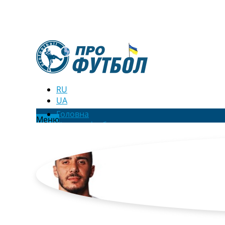
RU
UA
Головна
Меню
Новини футболу
Відео
Новини футболу України
Футбольні трансфери
Останні коментарі
Конкурс прогнозів
Логін
Рейтінги
Правила
Колективний прогноз