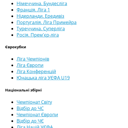
Німеччина. Бундесліга
Франція. Ліга 1
Нідерланди. Ередивіз
Португалія. Ліга Примейра
Туреччина. Суперліга
Росія. Прем'єр-ліга
Єврокубки
Ліга Чемпіонів
Ліга Європи
Ліга Конференцій
Юнацька ліга УЄФА U19
Національні збірні
Чемпіонат Світу
Відбір до ЧС
Чемпіонат Європи
Відбір до ЧЄ
Ліга Націй УЄФА