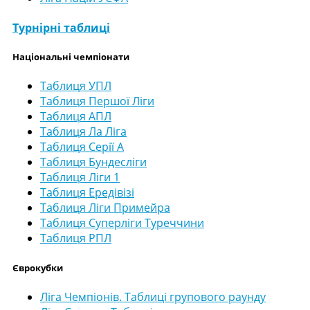
Турнірні таблиці
Національні чемпіонати
Таблиця УПЛ
Таблиця Першої Ліги
Таблиця АПЛ
Таблиця Ла Ліга
Таблиця Серії А
Таблиця Бундесліги
Таблиця Ліги 1
Таблиця Ередівізі
Таблиця Ліги Примейра
Таблиця Суперліги Туреччини
Таблиця РПЛ
Єврокубки
Ліга Чемпіонів. Таблиці групового раунду