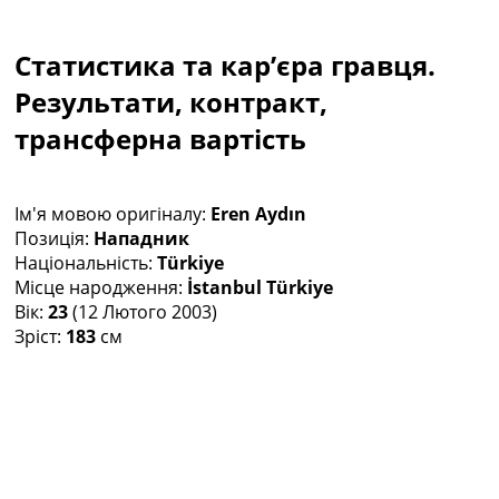
Колективний прогноз
Турніри
Статистика та кар’єра гравця.
Чемпіонат Світу
Україна. Прем’єр-Ліга
Результати, контракт,
Україна. Перша Ліга
трансферна вартість
Ліга Чемпіонів
Англія. Прем’єр-Ліга
Іспанія. Ла Ліга
Ім'я мовою оригіналу:
Eren Aydın
Ще Турніри >>>
Позиція:
Нападник
Таблиці
Національність:
Türkiye
Чемпіонат Світу. Турнирні таблиці
Місце народження:
İstanbul Türkiye
Таблиця УПЛ
Вік:
23
(12 Лютого 2003)
Перша Ліга
Зріст:
183
см
Таблиця АПЛ
Таблиця Ла Ліги
Таблиця Ліги Чемпіонів
Всі таблиці >>>
Рейтинги
Рейтинг країн УЄФА
Рейтинг клубів УЄФА