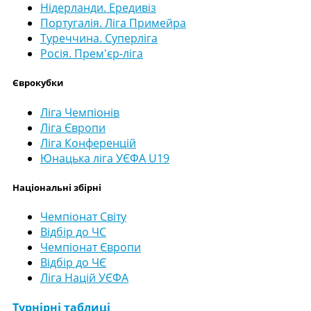
Нідерланди. Ередивіз
Португалія. Ліга Примейра
Туреччина. Суперліга
Росія. Прем'єр-ліга
Єврокубки
Ліга Чемпіонів
Ліга Європи
Ліга Конференцій
Юнацька ліга УЄФА U19
Національні збірні
Чемпіонат Світу
Відбір до ЧС
Чемпіонат Європи
Відбір до ЧЄ
Ліга Націй УЄФА
Турнірні таблиці