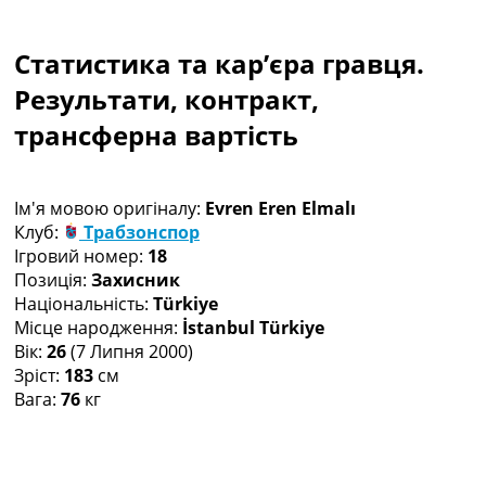
Колективний прогноз
Турніри
Статистика та кар’єра гравця.
Чемпіонат Світу
Україна. Прем’єр-Ліга
Результати, контракт,
Україна. Перша Ліга
трансферна вартість
Ліга Чемпіонів
Англія. Прем’єр-Ліга
Іспанія. Ла Ліга
Ім'я мовою оригіналу:
Evren Eren Elmalı
Ще Турніри >>>
Клуб:
Трабзонспор
Таблиці
Ігровий номер:
18
Чемпіонат Світу. Турнирні таблиці
Позиція:
Захисник
Таблиця УПЛ
Національність:
Türkiye
Перша Ліга
Місце народження:
İstanbul Türkiye
Таблиця АПЛ
Вік:
26
(7 Липня 2000)
Таблиця Ла Ліги
Зріст:
183
см
Таблиця Ліги Чемпіонів
Вага:
76
кг
Всі таблиці >>>
Рейтинги
Рейтинг країн УЄФА
Рейтинг клубів УЄФА