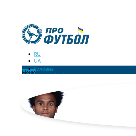
RU
UA
Головна
Меню
Новини футболу
Відео
Новини футболу України
Футбольні трансфери
Останні коментарі
Конкурс прогнозів
Логін
Рейтінги
Правила
Колективний прогноз