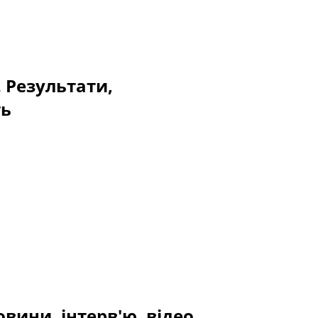
. Результати,
ть
овини, інтерв'ю, відео