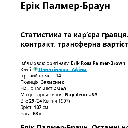
Ерік Палмер-Браун
Турніри
Чемпіонат Світу
Україна. Прем’єр-Ліга
Україна. Перша Ліга
Ліга Чемпіонів
Статистика та кар’єра гравця
Англія. Прем’єр-Ліга
контракт, трансферна вартіс
Іспанія. Ла Ліга
Ще Турніри >>>
Таблиці
Чемпіонат Світу. Турнирні таблиці
Ім'я мовою оригіналу:
Erik Ross Palmer-Brown
Таблиця УПЛ
Клуб:
Панатінаїкос Афіни
Перша Ліга
Ігровий номер:
14
Таблиця АПЛ
Позиція:
Захисник
Таблиця Ла Ліги
Національність:
USA
Таблиця Ліги Чемпіонів
Місце народження:
Napoleon USA
Всі таблиці >>>
Вік:
29
(24 Квітня 1997)
Рейтинги
Зріст:
187
см
Рейтинг країн УЄФА
Вага:
88
кг
Рейтинг клубів УЄФА
Ерік Палмер-Браун. Останні н
Рейтинг ФІФА