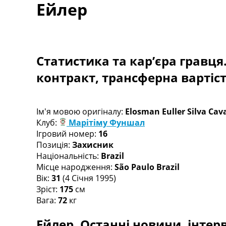
Ейлер
Турніри
Чемпіонат Світу
Україна. Прем’єр-Ліга
Україна. Перша Ліга
Ліга Чемпіонів
Статистика та кар’єра гравця
Англія. Прем’єр-Ліга
контракт, трансферна вартіс
Іспанія. Ла Ліга
Ще Турніри >>>
Таблиці
Чемпіонат Світу. Турнирні таблиці
Ім'я мовою оригіналу:
Elosman Euller Silva Cav
Таблиця УПЛ
Клуб:
Марітіму Фуншал
Перша Ліга
Ігровий номер:
16
Таблиця АПЛ
Позиція:
Захисник
Таблиця Ла Ліги
Національність:
Brazil
Таблиця Ліги Чемпіонів
Місце народження:
São Paulo Brazil
Всі таблиці >>>
Вік:
31
(4 Січня 1995)
Рейтинги
Зріст:
175
см
Рейтинг країн УЄФА
Вага:
72
кг
Рейтинг клубів УЄФА
Ейлер. Останні новини, інтерв
Рейтинг ФІФА