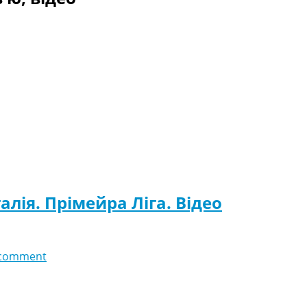
лія. Прімейра Ліга. Відео
 comment