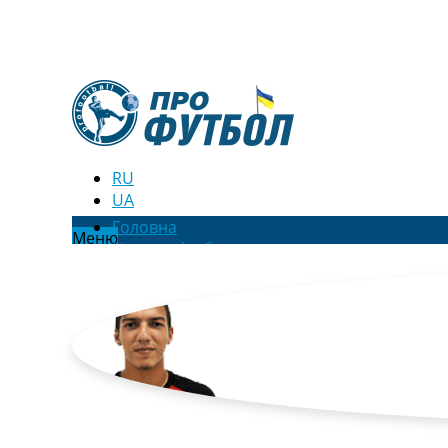
RU
UA
Головна
Меню
Новини футболу
Відео
Новини футболу України
Футбольні трансфери
Останні коментарі
Конкурс прогнозів
Логін
Рейтінги
Правила
Колективний прогноз