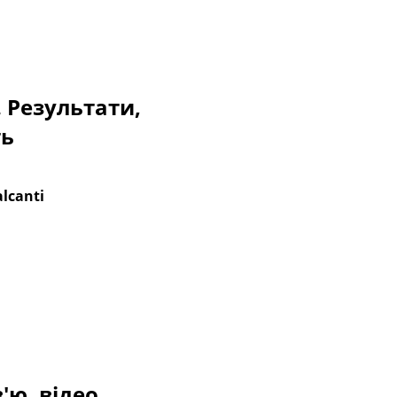
. Результати,
ть
alcanti
'ю, відео