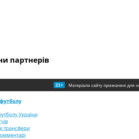
и партнерів
21+
Матеріали сайту призначені для о
футболу
утболу України
тчів
і трансфери
комментарі