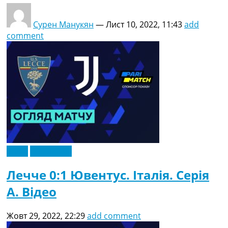
Сурен Манукян
—
Лист 10, 2022, 11:43
add
comment
Відео
Ексклюзив
Лечче 0:1 Ювентус. Італія. Серія
A. Відео
Жовт 29, 2022, 22:29
add comment