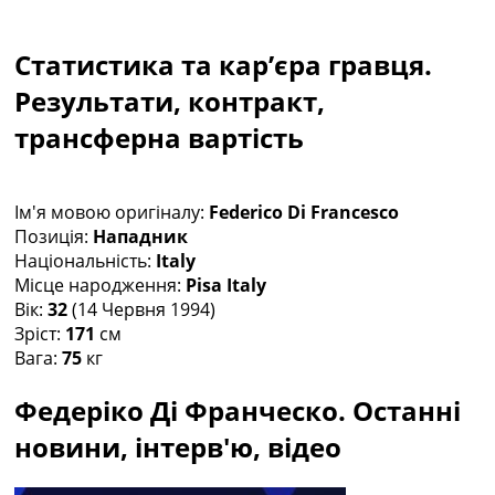
Колективний прогноз
Турніри
Статистика та кар’єра гравця.
Чемпіонат Світу
Україна. Прем’єр-Ліга
Результати, контракт,
Україна. Перша Ліга
трансферна вартість
Ліга Чемпіонів
Англія. Прем’єр-Ліга
Іспанія. Ла Ліга
Ім'я мовою оригіналу:
Federico Di Francesco
Ще Турніри >>>
Позиція:
Нападник
Таблиці
Національність:
Italy
Чемпіонат Світу. Турнирні таблиці
Місце народження:
Pisa Italy
Таблиця УПЛ
Вік:
32
(14 Червня 1994)
Перша Ліга
Зріст:
171
см
Таблиця АПЛ
Вага:
75
кг
Таблиця Ла Ліги
Таблиця Ліги Чемпіонів
Федеріко Ді Франческо. Останні
Всі таблиці >>>
Рейтинги
новини, інтерв'ю, відео
Рейтинг країн УЄФА
Рейтинг клубів УЄФА