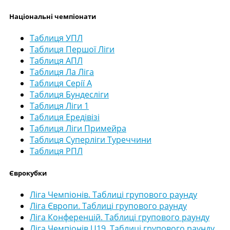
Національні чемпіонати
Таблиця УПЛ
Таблиця Першої Ліги
Таблиця АПЛ
Таблиця Ла Ліга
Таблиця Серії А
Таблиця Бундесліги
Таблиця Ліги 1
Таблиця Ередівізі
Таблиця Ліги Примейра
Таблиця Суперліги Туреччини
Таблиця РПЛ
Єврокубки
Ліга Чемпіонів. Таблиці групового раунду
Ліга Європи. Таблиці групового раунду
Ліга Конференцій. Таблиці групового раунду
Ліга Чемпіонів U19. Таблиці групового раунду