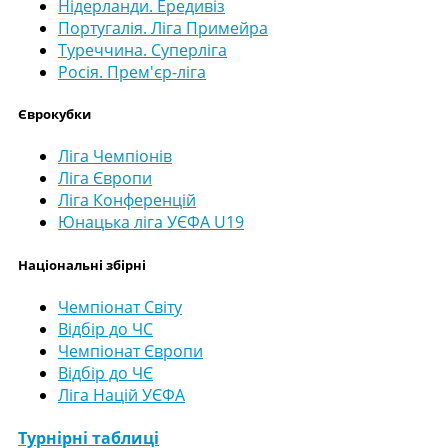
Нідерланди. Ередивіз
Португалія. Ліга Примейра
Туреччина. Суперліга
Росія. Прем'єр-ліга
Єврокубки
Ліга Чемпіонів
Ліга Європи
Ліга Конференцій
Юнацька ліга УЄФА U19
Національні збірні
Чемпіонат Світу
Відбір до ЧС
Чемпіонат Європи
Відбір до ЧЄ
Ліга Націй УЄФА
Турнірні таблиці