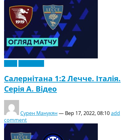
Відео
Ексклюзив
Салернітана 1:2 Лечче. Італія.
Серія A. Відео
Сурен Манукян
—
Вер 17, 2022, 08:10
add
comment