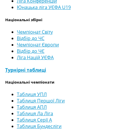
Ліга Конференцій
Юнацька ліга УЄФА U19
Національні збірні
Чемпіонат Світу
Відбір до ЧС
Чемпіонат Європи
Відбір до ЧЄ
Ліга Націй УЄФА
Турнірні таблиці
Національні чемпіонати
Таблиця УПЛ
Таблиця Першої Ліги
Таблиця АПЛ
Таблиця Ла Ліга
Таблиця Серії А
Таблиця Бундесліги