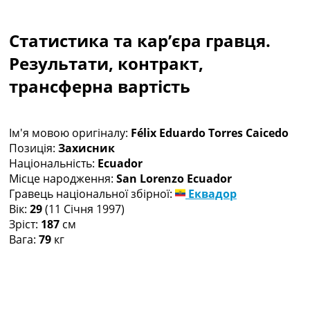
Колективний прогноз
Турніри
Статистика та кар’єра гравця.
Чемпіонат Світу
Україна. Прем’єр-Ліга
Результати, контракт,
Україна. Перша Ліга
трансферна вартість
Ліга Чемпіонів
Англія. Прем’єр-Ліга
Іспанія. Ла Ліга
Ім'я мовою оригіналу:
Félix Eduardo Torres Caicedo
Ще Турніри >>>
Позиція:
Захисник
Таблиці
Національність:
Ecuador
Чемпіонат Світу. Турнирні таблиці
Місце народження:
San Lorenzo Ecuador
Таблиця УПЛ
Гравець національної збірної:
Еквадор
Перша Ліга
Вік:
29
(11 Січня 1997)
Таблиця АПЛ
Зріст:
187
см
Таблиця Ла Ліги
Вага:
79
кг
Таблиця Ліги Чемпіонів
Всі таблиці >>>
Рейтинги
Рейтинг країн УЄФА
Рейтинг клубів УЄФА