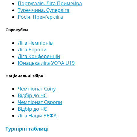
Португалія. Ліга Примейра
Туреччина. Суперліга
Росія. Прем'єр-ліга
Єврокубки
Ліга Чемпіонів
Ліга Європи
Ліга Конференцій
Юнацька ліга УЄФА U19
Національні збірні
Чемпіонат Світу
Відбір до ЧС
Чемпіонат Європи
Відбір до ЧЄ
Ліга Націй УЄФА
Турнірні таблиці