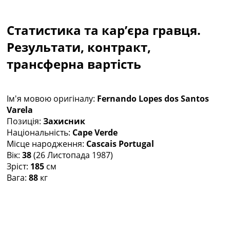
Колективний прогноз
Турніри
Статистика та кар’єра гравця.
Чемпіонат Світу
Україна. Прем’єр-Ліга
Результати, контракт,
Україна. Перша Ліга
трансферна вартість
Ліга Чемпіонів
Англія. Прем’єр-Ліга
Іспанія. Ла Ліга
Ім'я мовою оригіналу:
Fernando Lopes dos Santos
Ще Турніри >>>
Varela
Таблиці
Позиція:
Захисник
Чемпіонат Світу. Турнирні таблиці
Національність:
Cape Verde
Таблиця УПЛ
Місце народження:
Cascais Portugal
Перша Ліга
Вік:
38
(26 Листопада 1987)
Таблиця АПЛ
Зріст:
185
см
Таблиця Ла Ліги
Вага:
88
кг
Таблиця Ліги Чемпіонів
Всі таблиці >>>
Рейтинги
Рейтинг країн УЄФА
Рейтинг клубів УЄФА