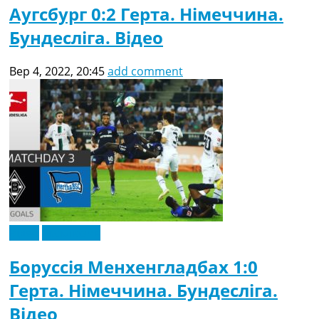
Аугсбург 0:2 Герта. Німеччина.
Бундесліга. Відео
Вер 4, 2022, 20:45
add comment
Відео
Ексклюзив
Боруссія Менхенгладбах 1:0
Герта. Німеччина. Бундесліга.
Відео