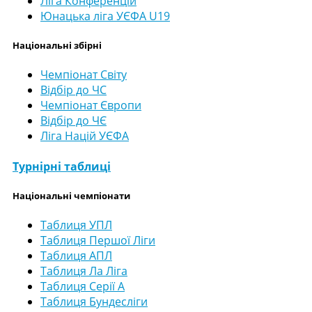
Ліга Конференцій
Юнацька ліга УЄФА U19
Національні збірні
Чемпіонат Світу
Відбір до ЧС
Чемпіонат Європи
Відбір до ЧЄ
Ліга Націй УЄФА
Турнірні таблиці
Національні чемпіонати
Таблиця УПЛ
Таблиця Першої Ліги
Таблиця АПЛ
Таблиця Ла Ліга
Таблиця Серії А
Таблиця Бундесліги