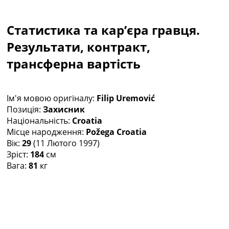
Колективний прогноз
Турніри
Статистика та кар’єра гравця.
Чемпіонат Світу
Україна. Прем’єр-Ліга
Результати, контракт,
Україна. Перша Ліга
трансферна вартість
Ліга Чемпіонів
Англія. Прем’єр-Ліга
Іспанія. Ла Ліга
Ім'я мовою оригіналу:
Filip Uremović
Ще Турніри >>>
Позиція:
Захисник
Таблиці
Національність:
Croatia
Чемпіонат Світу. Турнирні таблиці
Місце народження:
Požega Croatia
Таблиця УПЛ
Вік:
29
(11 Лютого 1997)
Перша Ліга
Зріст:
184
см
Таблиця АПЛ
Вага:
81
кг
Таблиця Ла Ліги
Таблиця Ліги Чемпіонів
Всі таблиці >>>
Рейтинги
Рейтинг країн УЄФА
Рейтинг клубів УЄФА