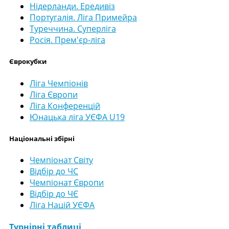
Нідерланди. Ередивіз
Португалія. Ліга Примейра
Туреччина. Суперліга
Росія. Прем'єр-ліга
Єврокубки
Ліга Чемпіонів
Ліга Європи
Ліга Конференцій
Юнацька ліга УЄФА U19
Національні збірні
Чемпіонат Світу
Відбір до ЧС
Чемпіонат Європи
Відбір до ЧЄ
Ліга Націй УЄФА
Турнірні таблиці