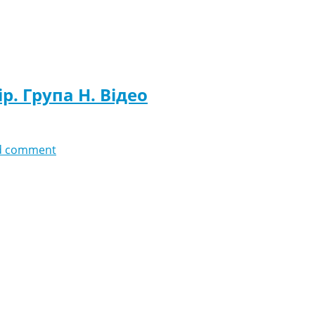
ір. Група H. Відео
d comment