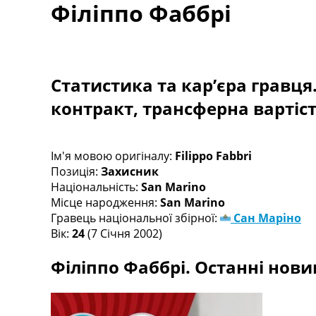
Філіппо Фаббрі
Турніри
Чемпіонат Світу
Україна. Прем’єр-Ліга
Україна. Перша Ліга
Ліга Чемпіонів
Статистика та кар’єра гравця
Англія. Прем’єр-Ліга
контракт, трансферна вартіс
Іспанія. Ла Ліга
Ще Турніри >>>
Таблиці
Чемпіонат Світу. Турнирні таблиці
Ім'я мовою оригіналу:
Filippo Fabbri
Таблиця УПЛ
Позиція:
Захисник
Перша Ліга
Національність:
San Marino
Таблиця АПЛ
Місце народження:
San Marino
Таблиця Ла Ліги
Гравець національної збірної:
Сан Маріно
Таблиця Ліги Чемпіонів
Вік:
24
(7 Січня 2002)
Всі таблиці >>>
Філіппо Фаббрі. Останні новин
Рейтинги
Рейтинг країн УЄФА
Рейтинг клубів УЄФА
Рейтинг ФІФА