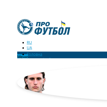
RU
UA
Головна
Меню
Новини футболу
Відео
Новини футболу України
Футбольні трансфери
Останні коментарі
Конкурс прогнозів
Логін
Рейтінги
Правила
Колективний прогноз