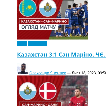
Телепрограма
RU
UA
Categories
Головна
Новини футболу
Відео
Ексклюзив
Відео
Новини футболу України
Казахстан 3:1 Сан Маріно. ЧЄ. 
Футбольні трансфери
Останні коментарі
Конкурс прогнозів
Олександр Яцентюк
—
Лист 18, 2023, 09:5
Логін
Рейтінги
Правила
Колективний прогноз
Турніри
Чемпіонат Світу
Україна. Прем’єр-Ліга