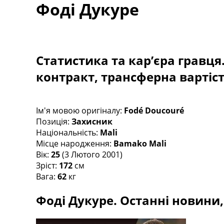
Фоді Дукуре
Турніри
Чемпіонат Світу
Україна. Прем’єр-Ліга
Україна. Перша Ліга
Ліга Чемпіонів
Статистика та кар’єра гравця
Англія. Прем’єр-Ліга
контракт, трансферна вартіс
Іспанія. Ла Ліга
Ще Турніри >>>
Таблиці
Чемпіонат Світу. Турнирні таблиці
Ім'я мовою оригіналу:
Fodé Doucouré
Таблиця УПЛ
Позиція:
Захисник
Перша Ліга
Національність:
Mali
Таблиця АПЛ
Місце народження:
Bamako Mali
Таблиця Ла Ліги
Вік:
25
(3 Лютого 2001)
Таблиця Ліги Чемпіонів
Зріст:
172
см
Всі таблиці >>>
Вага:
62
кг
Рейтинги
Фоді Дукуре. Останні новини, 
Рейтинг країн УЄФА
Рейтинг клубів УЄФА
Рейтинг ФІФА