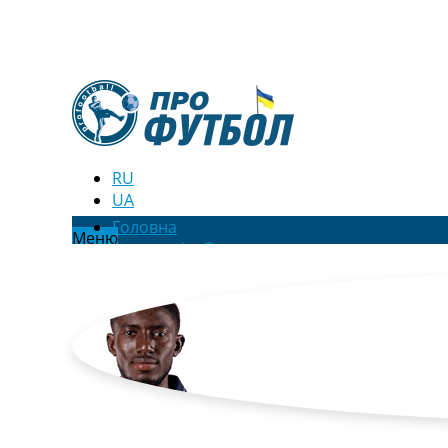
RU
UA
Головна
Меню
Новини футболу
Відео
Новини футболу України
Футбольні трансфери
Останні коментарі
Конкурс прогнозів
Логін
Рейтінги
Правила
Колективний прогноз