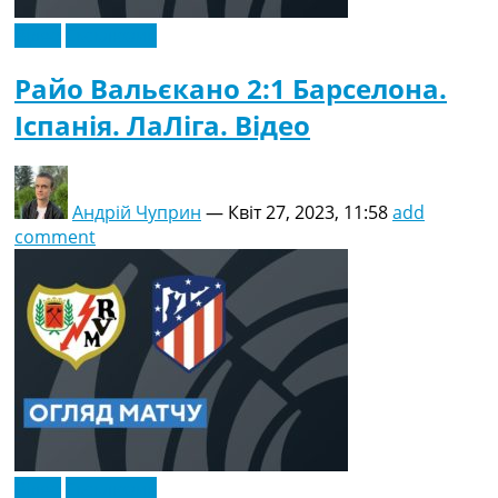
Відео
Ексклюзив
Райо Вальєкано 2:1 Барселона.
Іспанія. ЛаЛіга. Відео
Андрій Чуприн
—
Квіт 27, 2023, 11:58
add
comment
Відео
Ексклюзив