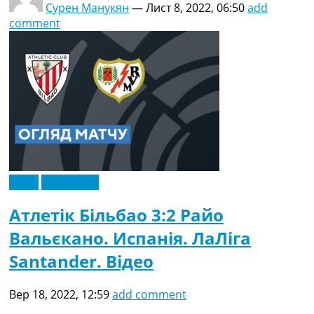
Сурен Манукян
—
Лист 8, 2022, 06:50
add
comment
Відео
Ексклюзив
Атлетік Більбао 3:2 Райо
Вальєкано. Испанія. ЛаЛіга
Santander. Відео
Вер 18, 2022, 12:59
add comment