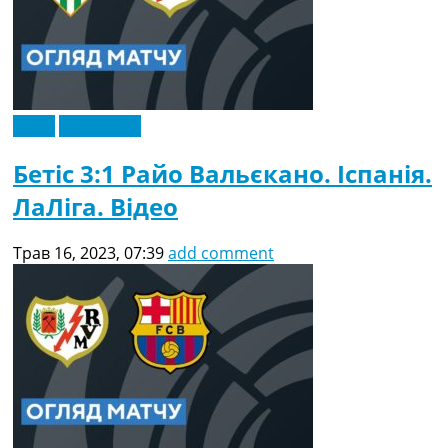
Відео
Ексклюзив
Бетіс 3:1 Райо Вальєкано. Іспанія.
ЛаЛіга. Відео
Трав 16, 2023, 07:39
add comment