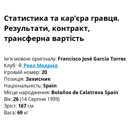
Колективний прогноз
Турніри
Статистика та кар’єра гравця.
Чемпіонат Світу
Україна. Прем’єр-Ліга
Результати, контракт,
Україна. Перша Ліга
трансферна вартість
Ліга Чемпіонів
Англія. Прем’єр-Ліга
Іспанія. Ла Ліга
Ім'я мовою оригіналу:
Francisco José García Torres
Ще Турніри >>>
Клуб:
Реал Мадрид
Таблиці
Ігровий номер:
20
Чемпіонат Світу. Турнирні таблиці
Позиція:
Захисник
Таблиця УПЛ
Національність:
Spain
Перша Ліга
Місце народження:
Bolaños de Calatrava Spain
Таблиця АПЛ
Вік:
26
(14 Серпня 1999)
Таблиця Ла Ліги
Зріст:
167
см
Таблиця Ліги Чемпіонів
Вага:
69
кг
Всі таблиці >>>
Рейтинги
Рейтинг країн УЄФА
Рейтинг клубів УЄФА