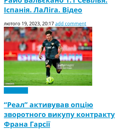
Іспанія. ЛаЛіга. Відео
лютого 19, 2023, 20:17
add comment
Ексклюзив
“Реал” активував опцію
зворотного викупу контракту
Франа Гарсії