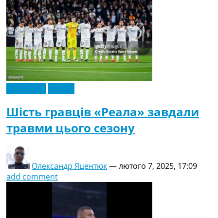
Ексклюзив
Іспанія
Шість гравців «Реала» завдали
травми цього сезону
Олександр Яцентюк
—
лютого 7, 2025, 17:09
add comment