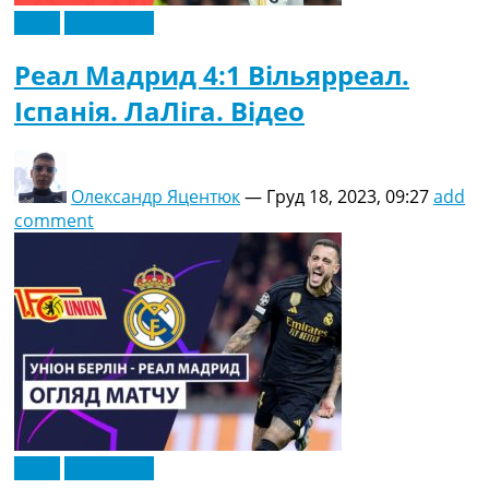
Відео
Ексклюзив
Реал Мадрид 4:1 Вільярреал.
Іспанія. ЛаЛіга. Відео
Олександр Яцентюк
—
Груд 18, 2023, 09:27
add
comment
Відео
Ексклюзив