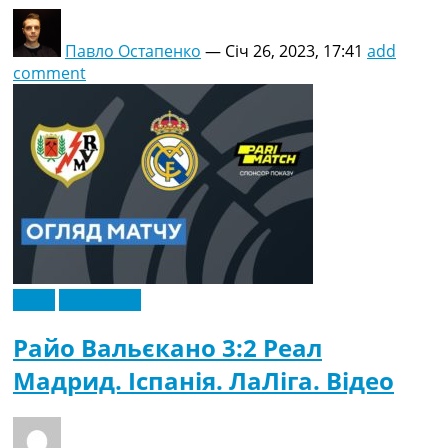
Павло Остапенко
—
Січ 26, 2023, 17:41
add
comment
Відео
Ексклюзив
Райо Вальєкано 3:2 Реал
Мадрид. Іспанія. ЛаЛіга. Відео