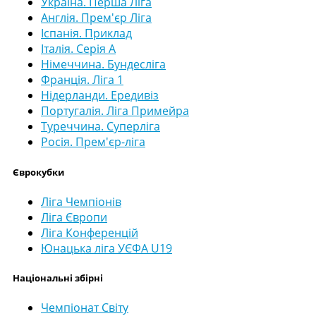
Україна. Перша Ліга
Англія. Прем'єр Ліга
Іспанія. Приклад
Італія. Серія А
Німеччина. Бундесліга
Франція. Ліга 1
Нідерланди. Ередивіз
Португалія. Ліга Примейра
Туреччина. Суперліга
Росія. Прем'єр-ліга
Єврокубки
Ліга Чемпіонів
Ліга Європи
Ліга Конференцій
Юнацька ліга УЄФА U19
Національні збірні
Чемпіонат Світу