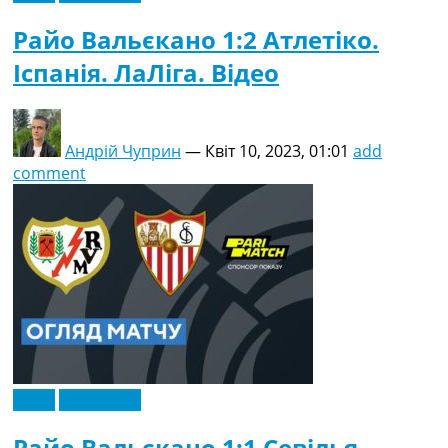
Райо Вальєкано 1:2 Атлетіко.
Іспанія. ЛаЛіга. Відео
Андрій Чуприн
—
Квіт 10, 2023, 01:01
add
comment
Відео
Ексклюзив
Райо Вальєкано 1:1 Севілья.