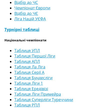
Відбір до ЧС
Чемпіонат Європи
Відбір до ЧЄ
Ліга Націй УЄФА
Турнірні таблиці
Національні чемпіонати
Таблиця УПЛ
Таблиця Першої Ліги
Таблиця АПЛ
Таблиця Ла Ліга
Таблиця Серії А
Таблиця Бундесліги
Таблиця Ліги 1
Таблиця Ередівізі
Таблиця Ліги Примейра
Таблиця Суперліги Туреччини
Таблиця РПЛ