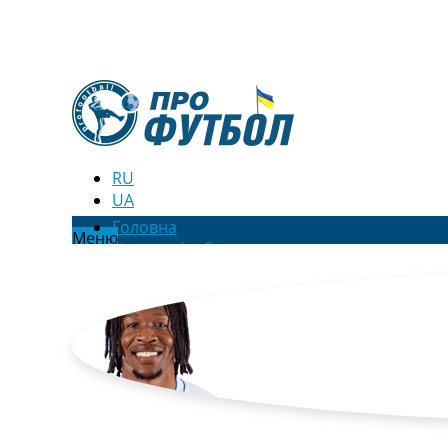
RU
UA
Головна
Меню
Новини футболу
Відео
Новини футболу України
Футбольні трансфери
Останні коментарі
Конкурс прогнозів
Логін
Рейтінги
Правила
Колективний прогноз