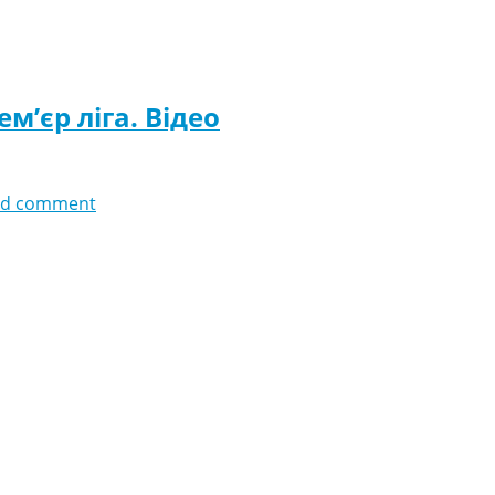
м’єр ліга. Відео
dd comment