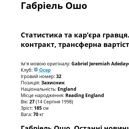
Габріель Ошо
Турніри
Чемпіонат Світу
Україна. Прем’єр-Ліга
Україна. Перша Ліга
Ліга Чемпіонів
Статистика та кар’єра гравця
Англія. Прем’єр-Ліга
контракт, трансферна вартіс
Іспанія. Ла Ліга
Ще Турніри >>>
Таблиці
Чемпіонат Світу. Турнирні таблиці
Ім'я мовою оригіналу:
Gabriel Jeremiah Adeday
Таблиця УПЛ
Клуб:
Осер
Перша Ліга
Ігровий номер:
32
Таблиця АПЛ
Позиція:
Захисник
Таблиця Ла Ліги
Національність:
England
Таблиця Ліги Чемпіонів
Місце народження:
Reading England
Всі таблиці >>>
Вік:
27
(14 Серпня 1998)
Рейтинги
Зріст:
185
см
Рейтинг країн УЄФА
Вага:
70
кг
Рейтинг клубів УЄФА
Габріель Ошо. Останні новини
Рейтинг ФІФА