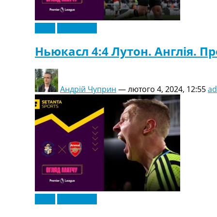
Відео
Ексклюзив
Ньюкасл 4:4 Лутон. Англія. Пре
Андрій Чуприн
—
лютого 4, 2024, 12:55
a
Відео
Ексклюзив