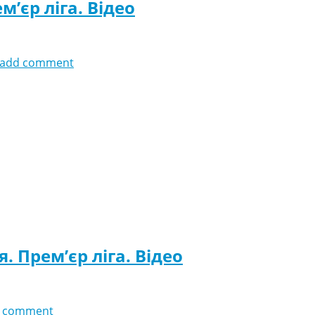
м’єр ліга. Відео
add comment
я. Прем’єр ліга. Відео
 comment