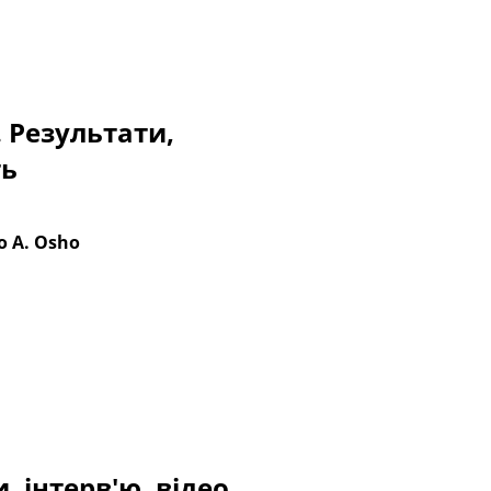
. Результати,
ть
o A. Osho
, інтерв'ю, відео