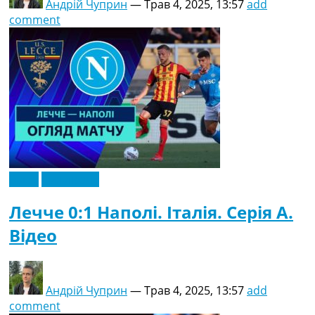
Андрій Чуприн
—
Трав 4, 2025, 13:57
add
comment
Відео
Ексклюзив
Лечче 0:1 Наполі. Італія. Серія A.
Відео
Андрій Чуприн
—
Трав 4, 2025, 13:57
add
comment