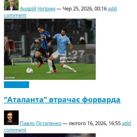
Андрій Чуприн
—
Чер 25, 2026, 00:16
add
comment
Ексклюзив
“Аталанта” втрачає форварда
Павло Остапенко
—
лютого 16, 2026, 16:55
add
comment