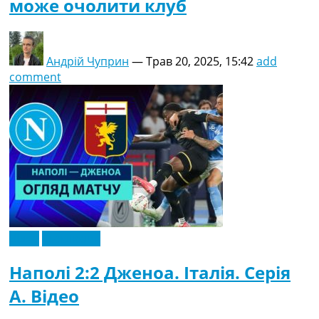
може очолити клуб
Андрій Чуприн
—
Трав 20, 2025, 15:42
add
comment
Відео
Ексклюзив
Наполі 2:2 Дженоа. Італія. Серія
A. Відео