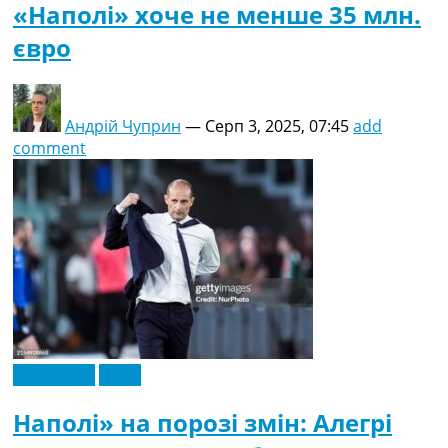
«Наполі» хоче не менше 35 млн.
євро
Андрій Чуприн
—
Серп 3, 2025, 07:45
add
comment
Ексклюзив
Італія
Наполі» на порозі змін: Алегрі