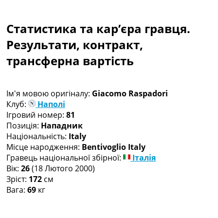
Колективний прогноз
Турніри
Статистика та кар’єра гравця.
Чемпіонат Світу
Україна. Прем’єр-Ліга
Результати, контракт,
Україна. Перша Ліга
трансферна вартість
Ліга Чемпіонів
Англія. Прем’єр-Ліга
Іспанія. Ла Ліга
Ім'я мовою оригіналу:
Giacomo Raspadori
Ще Турніри >>>
Клуб:
Наполі
Таблиці
Ігровий номер:
81
Чемпіонат Світу. Турнирні таблиці
Позиція:
Нападник
Таблиця УПЛ
Національність:
Italy
Перша Ліга
Місце народження:
Bentivoglio Italy
Таблиця АПЛ
Гравець національної збірної:
Італія
Таблиця Ла Ліги
Вік:
26
(18 Лютого 2000)
Таблиця Ліги Чемпіонів
Зріст:
172
см
Всі таблиці >>>
Вага:
69
кг
Рейтинги
Рейтинг країн УЄФА
Рейтинг клубів УЄФА