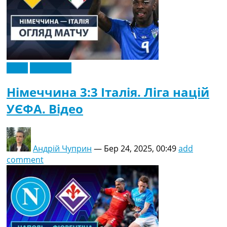
Відео
Ексклюзив
Німеччина 3:3 Італія. Ліга націй
УЄФА. Відео
Андрій Чуприн
—
Бер 24, 2025, 00:49
add
comment