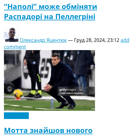
“Наполі” може обміняти
Распадорі на Пеллегріні
Олександр Яцентюк
—
Груд 28, 2024, 23:12
add
comment
Ексклюзив
Мотта знайшов нового