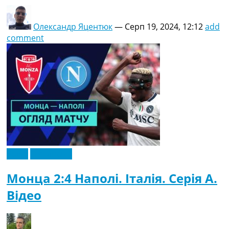
Олександр Яцентюк
—
Серп 19, 2024, 12:12
add
comment
Відео
Ексклюзив
Монца 2:4 Наполі. Італія. Серія A.
Відео