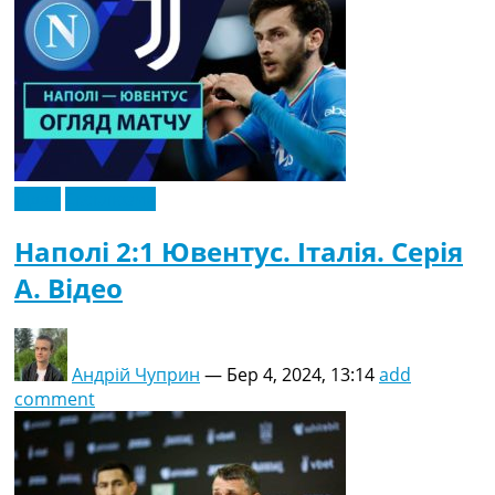
Відео
Ексклюзив
Наполі 2:1 Ювентус. Італія. Серія
A. Відео
Андрій Чуприн
—
Бер 4, 2024, 13:14
add
comment