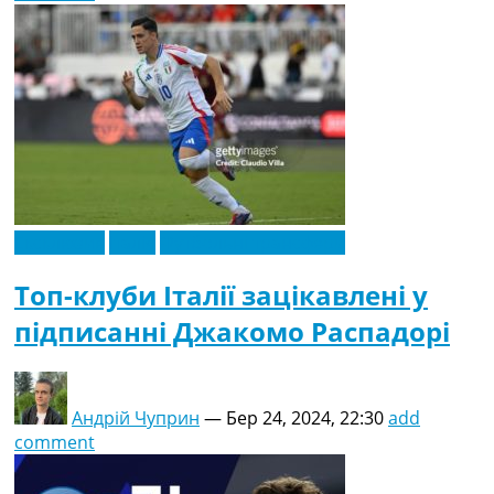
Ексклюзив
Італія
Футбольні трансфери
Топ-клуби Італії зацікавлені у
підписанні Джакомо Распадорі
Андрій Чуприн
—
Бер 24, 2024, 22:30
add
comment