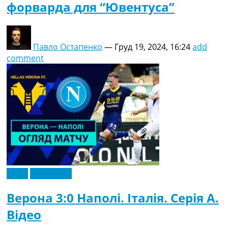
форварда для “Ювентуса”
Павло Остапенко
—
Груд 19, 2024, 16:24
add
comment
Відео
Ексклюзив
Верона 3:0 Наполі. Італія. Серія A.
Відео