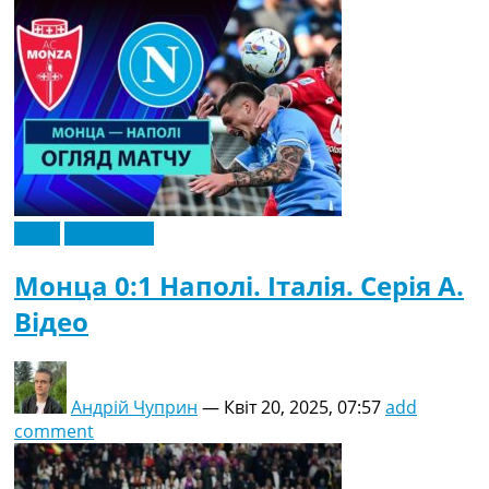
Відео
Ексклюзив
Монца 0:1 Наполі. Італія. Серія A.
Відео
Андрій Чуприн
—
Квіт 20, 2025, 07:57
add
comment