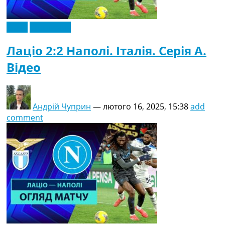
Відео
Ексклюзив
Лаціо 2:2 Наполі. Італія. Серія A.
Відео
Андрій Чуприн
—
лютого 16, 2025, 15:38
add
comment