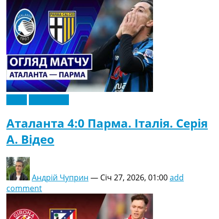
Відео
Ексклюзив
Аталанта 4:0 Парма. Італія. Серія
A. Відео
Андрій Чуприн
—
Січ 27, 2026, 01:00
add
comment