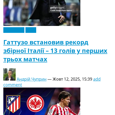
Ексклюзив
Італія
Гаттузо встановив рекорд
збірної Італії – 13 голів у перших
трьох матчах
Андрій Чуприн
—
Жовт 12, 2025, 15:39
add
comment