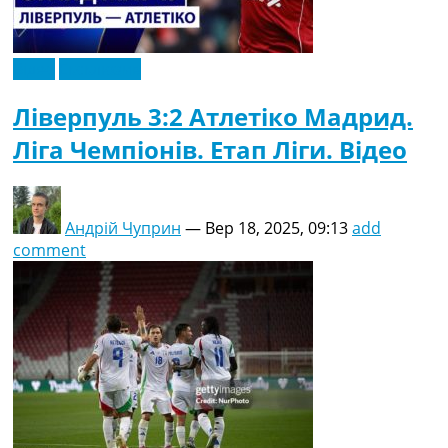
Відео
Ексклюзив
Ліверпуль 3:2 Атлетіко Мадрид.
Ліга Чемпіонів. Етап Ліги. Відео
Андрій Чуприн
—
Вер 18, 2025, 09:13
add
comment