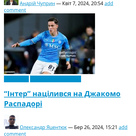
Андрій Чуприн
—
Квіт 7, 2024, 20:54
add
comment
Ексклюзив
Футбольні трансфери
“Інтер” націлився на Джакомо
Распадорі
Олександр Яцентюк
—
Бер 26, 2024, 15:21
add
comment