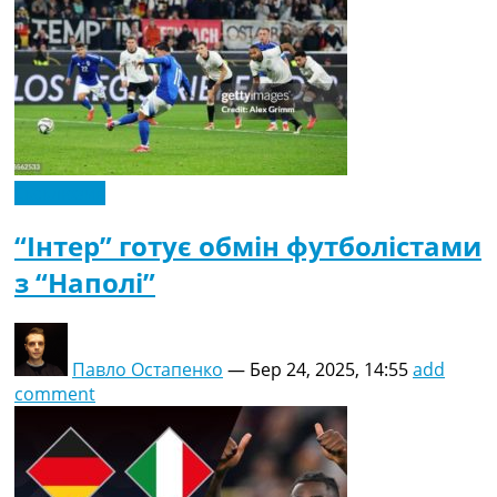
Ексклюзив
“Інтер” готує обмін футболістами
з “Наполі”
Павло Остапенко
—
Бер 24, 2025, 14:55
add
comment