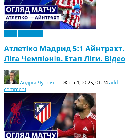
Відео
Ексклюзив
Атлетіко Мадрид 5:1 Айнтрахт.
Ліга Чемпіонів. Етап Ліги. Відео
Андрій Чуприн
—
Жовт 1, 2025, 01:24
add
comment