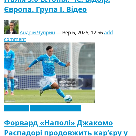
Європа. Група I. Відео
Андрій Чуприн
—
Вер 6, 2025, 12:56
add
comment
Ексклюзив
Футбольні трансфери
Форвард «Наполі» Джакомо
Распадорі продовжить кар’єру у