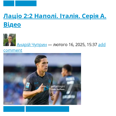
Відео
Ексклюзив
Лаціо 2:2 Наполі. Італія. Серія A.
Відео
Андрій Чуприн
—
лютого 16, 2025, 15:37
add
comment
Ексклюзив
Футбольні трансфери