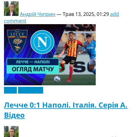
Андрій Чуприн
—
Трав 13, 2025, 01:29
add
comment
Відео
Ексклюзив
Лечче 0:1 Наполі. Італія. Серія A.
Відео