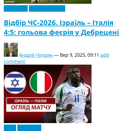
Ексклюзив
Чемпіонат Світу
Відбір ЧС-2026. Ізраїль – Італія
4:5: гольова феєрія у Дебрецені
Андрій Чуприн
—
Вер 9, 2025, 09:11
add
comment
Відео
Ексклюзив