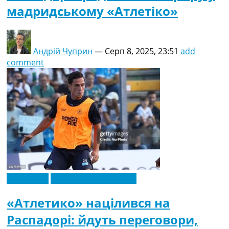
мадридському «Атлетіко»
Андрій Чуприн
—
Серп 8, 2025, 23:51
add
comment
Ексклюзив
Футбольні трансфери
«Атлетико» націлився на
Распадорі: йдуть переговори,