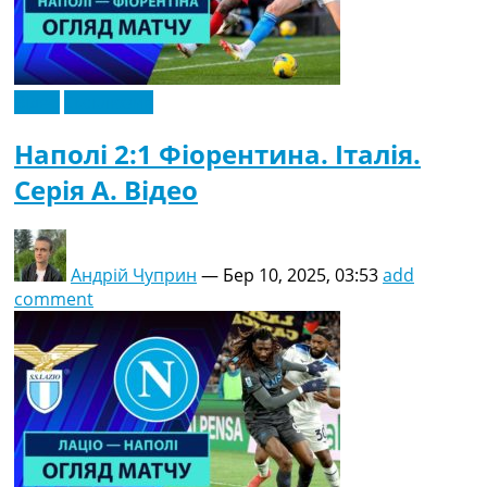
Відео
Ексклюзив
Наполі 2:1 Фіорентина. Італія.
Серія A. Відео
Андрій Чуприн
—
Бер 10, 2025, 03:53
add
comment