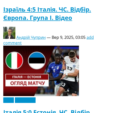
Ізраїль 4:5 Італія. ЧC. Відбір.
Європа. Група I. Відео
Андрій Чуприн
—
Вер 9, 2025, 03:05
add
comment
Відео
Ексклюзив
Італія 5:0 Естонія. ЧC. Відбір.