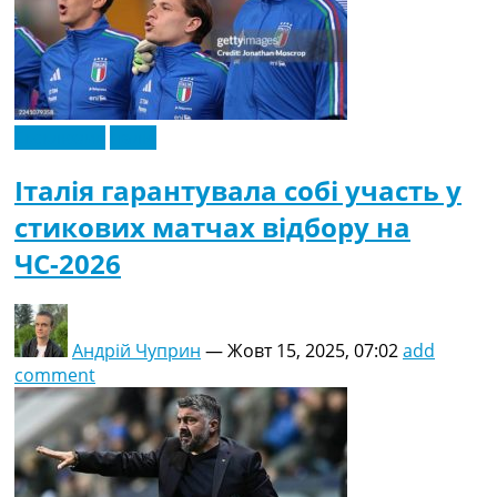
Ексклюзив
Італія
Італія гарантувала собі участь у
стикових матчах відбору на
ЧС-2026
Андрій Чуприн
—
Жовт 15, 2025, 07:02
add
comment