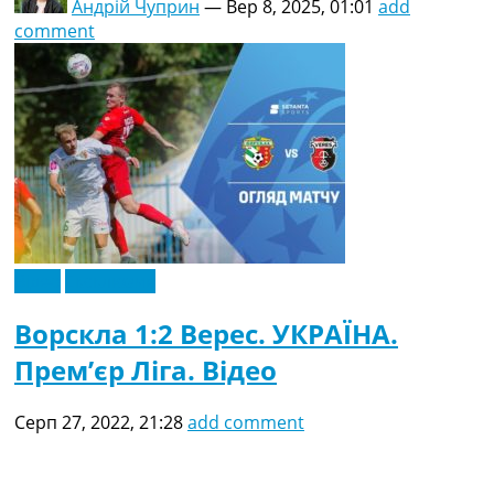
Андрій Чуприн
—
Вер 8, 2025, 01:01
add
comment
Відео
Ексклюзив
Ворскла 1:2 Верес. УКРАЇНА.
Прем’єр Ліга. Відео
Серп 27, 2022, 21:28
add comment