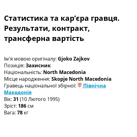
Колективний прогноз
Турніри
Статистика та кар’єра гравця.
Чемпіонат Світу
Україна. Прем’єр-Ліга
Результати, контракт,
Україна. Перша Ліга
трансферна вартість
Ліга Чемпіонів
Англія. Прем’єр-Ліга
Іспанія. Ла Ліга
Ім'я мовою оригіналу:
Gjoko Zajkov
Ще Турніри >>>
Позиція:
Захисник
Таблиці
Національність:
North Macedonia
Чемпіонат Світу. Турнирні таблиці
Місце народження:
Skopje North Macedonia
Таблиця УПЛ
Гравець національної збірної:
Північна
Перша Ліга
Македонія
Таблиця АПЛ
Вік:
31
(10 Лютого 1995)
Таблиця Ла Ліги
Зріст:
186
см
Таблиця Ліги Чемпіонів
Вага:
78
кг
Всі таблиці >>>
Рейтинги
Рейтинг країн УЄФА
Рейтинг клубів УЄФА