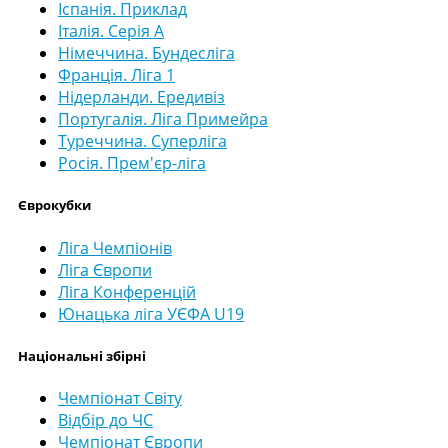
Іспанія. Приклад
Італія. Серія А
Німеччина. Бундесліга
Франція. Ліга 1
Нідерланди. Ередивіз
Португалія. Ліга Примейра
Туреччина. Суперліга
Росія. Прем'єр-ліга
Єврокубки
Ліга Чемпіонів
Ліга Європи
Ліга Конференцій
Юнацька ліга УЄФА U19
Національні збірні
Чемпіонат Світу
Відбір до ЧС
Чемпіонат Європи