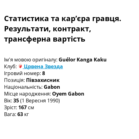
Колективний прогноз
Турніри
Статистика та кар’єра гравця.
Чемпіонат Світу
Україна. Прем’єр-Ліга
Результати, контракт,
Україна. Перша Ліга
трансферна вартість
Ліга Чемпіонів
Англія. Прем’єр-Ліга
Іспанія. Ла Ліга
Ім'я мовою оригіналу:
Guélor Kanga Kaku
Ще Турніри >>>
Клуб:
Црвена Звезда
Таблиці
Ігровий номер:
8
Чемпіонат Світу. Турнирні таблиці
Позиція:
Півзахисник
Таблиця УПЛ
Національність:
Gabon
Перша Ліга
Місце народження:
Oyem Gabon
Таблиця АПЛ
Вік:
35
(1 Вересня 1990)
Таблиця Ла Ліги
Зріст:
167
см
Таблиця Ліги Чемпіонів
Вага:
63
кг
Всі таблиці >>>
Рейтинги
Рейтинг країн УЄФА
Рейтинг клубів УЄФА