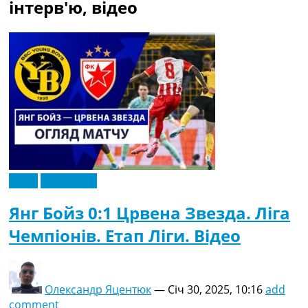
інтерв'ю, відео
Україна. Прем’єр-Ліга
Україна. Перша Ліга
Ліга Чемпіонів
Англія. Прем’єр-Ліга
Іспанія. Ла Ліга
Ще Турніри >>>
Таблиці
Чемпіонат Світу. Турнирні таблиці
Таблиця УПЛ
Перша Ліга
Таблиця АПЛ
Таблиця Ла Ліги
Відео
Ексклюзив
Таблиця Ліги Чемпіонів
Всі таблиці >>>
Янг Бойз 0:1 Црвена Звезда. Ліга
Рейтинги
Чемпіонів. Етап Ліги. Відео
Рейтинг країн УЄФА
Рейтинг клубів УЄФА
Рейтинг ФІФА
Телепрограма
Олександр Яцентюк
—
Січ 30, 2025, 10:16
add
comment