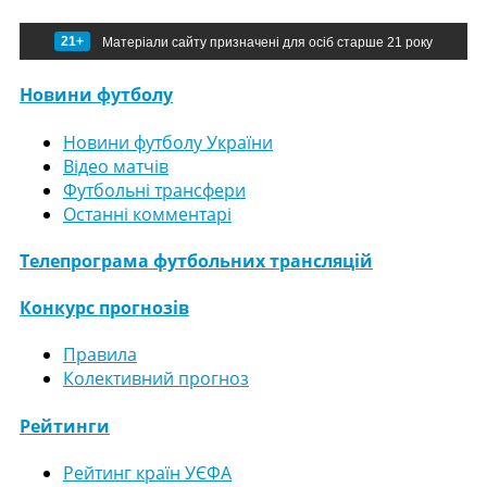
21+
Матеріали сайту призначені для осіб старше 21 року
Новини футболу
Новини футболу України
Відео матчів
Футбольні трансфери
Останні комментарі
Телепрограма футбольних трансляцій
Конкурс прогнозів
Правила
Колективний прогноз
Рейтинги
Рейтинг країн УЄФА