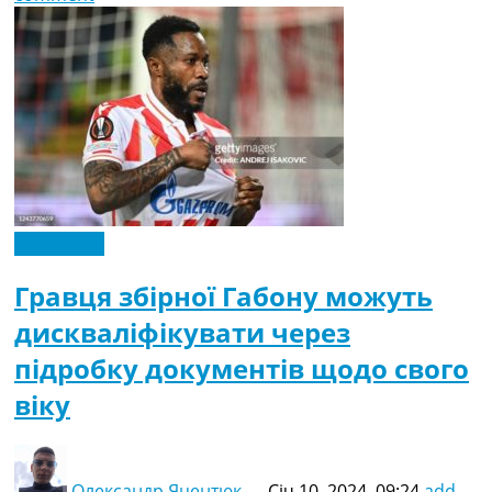
Ексклюзив
Гравця збірної Габону можуть
дискваліфікувати через
підробку документів щодо свого
віку
Олександр Яцентюк
—
Січ 10, 2024, 09:24
add