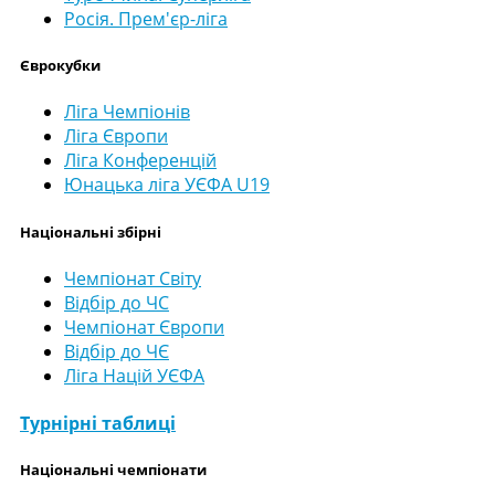
Росія. Прем'єр-ліга
Єврокубки
Ліга Чемпіонів
Ліга Європи
Ліга Конференцій
Юнацька ліга УЄФА U19
Національні збірні
Чемпіонат Світу
Відбір до ЧС
Чемпіонат Європи
Відбір до ЧЄ
Ліга Націй УЄФА
Турнірні таблиці
Національні чемпіонати