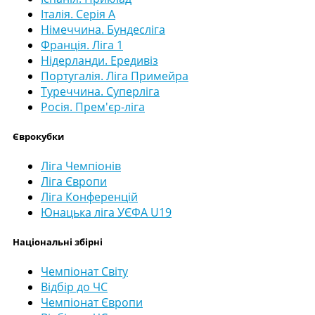
Італія. Серія А
Німеччина. Бундесліга
Франція. Ліга 1
Нідерланди. Ередивіз
Португалія. Ліга Примейра
Туреччина. Суперліга
Росія. Прем'єр-ліга
Єврокубки
Ліга Чемпіонів
Ліга Європи
Ліга Конференцій
Юнацька ліга УЄФА U19
Національні збірні
Чемпіонат Світу
Відбір до ЧС
Чемпіонат Європи