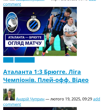
comment
Відео
Ексклюзив
Аталанта 1:3 Брюгге. Ліга
Чемпіонів. Плей-офф. Відео
Андрій Чуприн
—
лютого 19, 2025, 09:29
add
comment