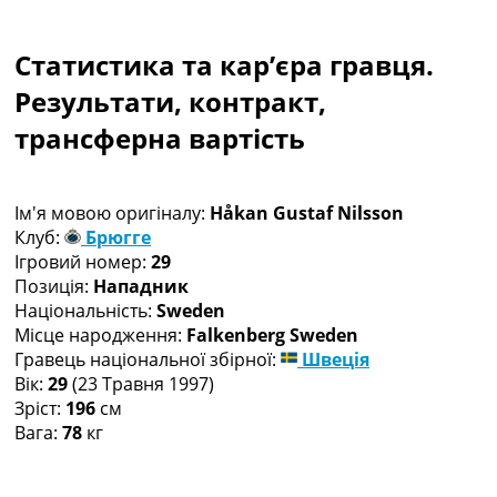
Колективний прогноз
Турніри
Статистика та кар’єра гравця.
Чемпіонат Світу
Україна. Прем’єр-Ліга
Результати, контракт,
Україна. Перша Ліга
трансферна вартість
Ліга Чемпіонів
Англія. Прем’єр-Ліга
Іспанія. Ла Ліга
Ім'я мовою оригіналу:
Håkan Gustaf Nilsson
Ще Турніри >>>
Клуб:
Брюгге
Таблиці
Ігровий номер:
29
Чемпіонат Світу. Турнирні таблиці
Позиція:
Нападник
Таблиця УПЛ
Національність:
Sweden
Перша Ліга
Місце народження:
Falkenberg Sweden
Таблиця АПЛ
Гравець національної збірної:
Швеція
Таблиця Ла Ліги
Вік:
29
(23 Травня 1997)
Таблиця Ліги Чемпіонів
Зріст:
196
см
Всі таблиці >>>
Вага:
78
кг
Рейтинги
Рейтинг країн УЄФА
Рейтинг клубів УЄФА