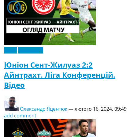
Відео
Ексклюзив
Юніон Сент-Жилуаз 2:2
Айнтрахт. Ліга Конференцій.
Відео
Олександр Яцентюк
—
лютого 16, 2024, 09:49
add comment