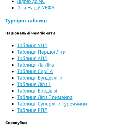
Відбір до ЧЄ
Ліга Націй УЄФА
Турнірні таблиці
Національні чемпіонати
Таблиця УПЛ
Таблиця Першої Ліги
Таблиця АПЛ
Таблиця Ла Ліга
Таблиця Серії А
Таблиця Бундесліги
Таблиця Ліги 1
Таблиця Ередівізі
Таблиця Ліги Примейра
Таблиця Суперліги Туреччини
Таблиця РПЛ
Єврокубки