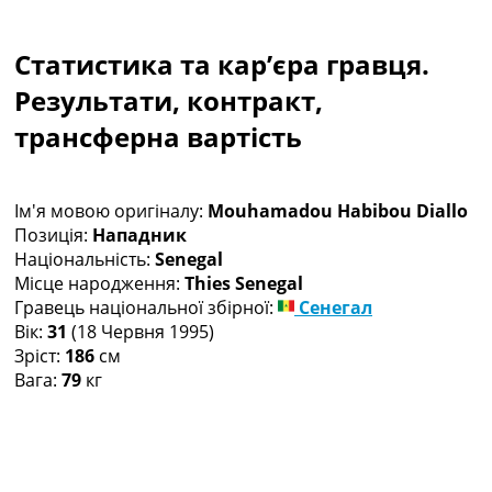
Колективний прогноз
Турніри
Статистика та кар’єра гравця.
Чемпіонат Світу
Україна. Прем’єр-Ліга
Результати, контракт,
Україна. Перша Ліга
трансферна вартість
Ліга Чемпіонів
Англія. Прем’єр-Ліга
Іспанія. Ла Ліга
Ім'я мовою оригіналу:
Mouhamadou Habibou Diallo
Ще Турніри >>>
Позиція:
Нападник
Таблиці
Національність:
Senegal
Чемпіонат Світу. Турнирні таблиці
Місце народження:
Thies Senegal
Таблиця УПЛ
Гравець національної збірної:
Сенегал
Перша Ліга
Вік:
31
(18 Червня 1995)
Таблиця АПЛ
Зріст:
186
см
Таблиця Ла Ліги
Вага:
79
кг
Таблиця Ліги Чемпіонів
Всі таблиці >>>
Рейтинги
Рейтинг країн УЄФА
Рейтинг клубів УЄФА