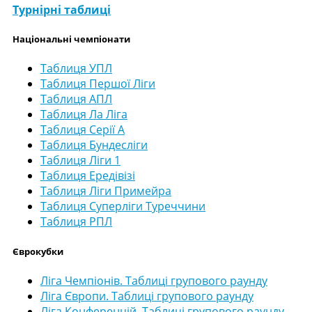
Турнірні таблиці
Національні чемпіонати
Таблиця УПЛ
Таблиця Першої Ліги
Таблиця АПЛ
Таблиця Ла Ліга
Таблиця Серії А
Таблиця Бундесліги
Таблиця Ліги 1
Таблиця Ередівізі
Таблиця Ліги Примейра
Таблиця Суперліги Туреччини
Таблиця РПЛ
Єврокубки
Ліга Чемпіонів. Таблиці групового раунду
Ліга Європи. Таблиці групового раунду
Ліга Конференцій. Таблиці групового раунду