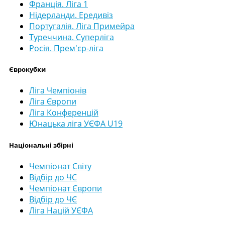
Франція. Ліга 1
Нідерланди. Ередивіз
Португалія. Ліга Примейра
Туреччина. Суперліга
Росія. Прем'єр-ліга
Єврокубки
Ліга Чемпіонів
Ліга Європи
Ліга Конференцій
Юнацька ліга УЄФА U19
Національні збірні
Чемпіонат Світу
Відбір до ЧС
Чемпіонат Європи
Відбір до ЧЄ
Ліга Націй УЄФА