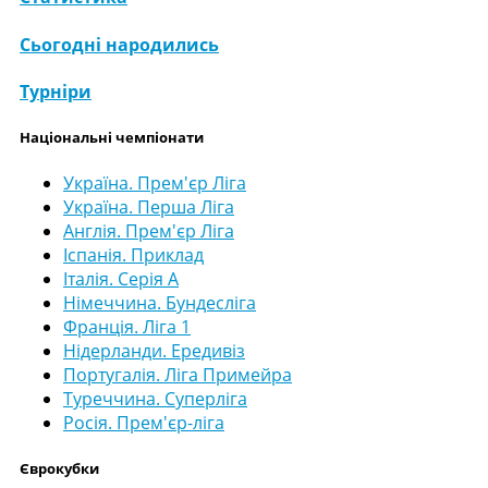
Сьогодні народились
Турніри
Національні чемпіонати
Україна. Прем'єр Ліга
Україна. Перша Ліга
Англія. Прем'єр Ліга
Іспанія. Приклад
Італія. Серія А
Німеччина. Бундесліга
Франція. Ліга 1
Нідерланди. Ередивіз
Португалія. Ліга Примейра
Туреччина. Суперліга
Росія. Прем'єр-ліга
Єврокубки