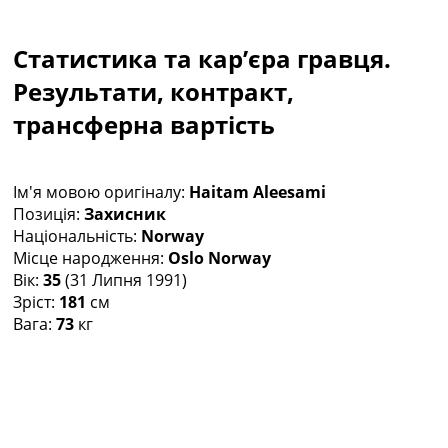
Колективний прогноз
Турніри
Статистика та кар’єра гравця.
Чемпіонат Світу
Україна. Прем’єр-Ліга
Результати, контракт,
Україна. Перша Ліга
трансферна вартість
Ліга Чемпіонів
Англія. Прем’єр-Ліга
Іспанія. Ла Ліга
Ім'я мовою оригіналу:
Haitam Aleesami
Ще Турніри >>>
Позиція:
Захисник
Таблиці
Національність:
Norway
Чемпіонат Світу. Турнирні таблиці
Місце народження:
Oslo Norway
Таблиця УПЛ
Вік:
35
(31 Липня 1991)
Перша Ліга
Зріст:
181
см
Таблиця АПЛ
Вага:
73
кг
Таблиця Ла Ліги
Таблиця Ліги Чемпіонів
Всі таблиці >>>
Рейтинги
Рейтинг країн УЄФА
Рейтинг клубів УЄФА