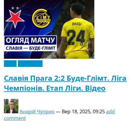
Відео
Ексклюзив
Славія Прага 2:2 Буде-Глімт. Ліга
Чемпіонів. Етап Ліги. Відео
Андрій Чуприн
—
Вер 18, 2025, 09:25
add
comment