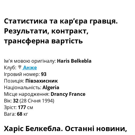
Рейтинг ФІФА
Телепрограма
Статистика та кар’єра гравця.
RU
UA
Результати, контракт,
трансферна вартість
Categories
Головна
Новини футболу
Ім'я мовою оригіналу:
Haris Belkebla
Відео
Клуб:
Анже
Новини футболу України
Ігровий номер:
93
Футбольні трансфери
Позиція:
Півзахисник
Останні коментарі
Національність:
Algeria
Конкурс прогнозів
Місце народження:
Drancy France
Логін
Вік:
32
(28 Січня 1994)
Рейтінги
Зріст:
177
см
Правила
Вага:
68
кг
Колективний прогноз
Турніри
Харіс Белкебла. Останні новини,
Чемпіонат Світу