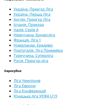
Україна. Прем'єр Ліга
Україна. Перша Ліга
Англія. Прем'єр Ліга
Іспанія. Приклад
Італія. Серія А
Німеччина. Бундесліга
Франція. Ліга 1
Нідерланди. Ередивіз
Португалія. Ліга Примейра
Туреччина. Суперліга
Росія. Прем'єр-ліга
Єврокубки
Ліга Чемпіонів
Ліга Європи
Ліга Конференцій
Юнацька ліга УЄФА U19