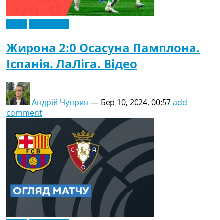
Відео
Ексклюзив
Жирона 2:0 Осасуна Памплона.
Іспанія. ЛаЛіга. Відео
Андрій Чуприн
—
Бер 10, 2024, 00:57
add
comment