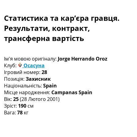
Колективний прогноз
Турніри
Статистика та кар’єра гравця.
Чемпіонат Світу
Україна. Прем’єр-Ліга
Результати, контракт,
Україна. Перша Ліга
трансферна вартість
Ліга Чемпіонів
Англія. Прем’єр-Ліга
Іспанія. Ла Ліга
Ім'я мовою оригіналу:
Jorge Herrando Oroz
Ще Турніри >>>
Клуб:
Осасуна
Таблиці
Ігровий номер:
28
Чемпіонат Світу. Турнирні таблиці
Позиція:
Захисник
Таблиця УПЛ
Національність:
Spain
Перша Ліга
Місце народження:
Campanas Spain
Таблиця АПЛ
Вік:
25
(28 Лютого 2001)
Таблиця Ла Ліги
Зріст:
190
см
Таблиця Ліги Чемпіонів
Вага:
78
кг
Всі таблиці >>>
Рейтинги
Рейтинг країн УЄФА
Рейтинг клубів УЄФА