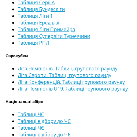
Таблиця Серії А
Таблиця Бундесліги
Таблиця Ліги 1
Таблиця Ередівізі
Таблиця Ліги Примейра
Таблиця Суперліги Туреччини
Таблиця РПЛ
Єврокубки
Ліга Чемпіонів. Таблиці групового раунду
Ліга Європи. Таблиці групового раунду
Ліга Конференцій. Таблиці групового раунду
Ліга Чемпіонів U19. Таблиці групового раунду
Національні збірні
Таблиці ЧС
Таблиці відбору до ЧС
Таблиці ЧЄ
Таблиці відбору до ЧЄ