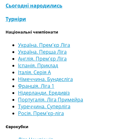
Сьогодні народились
Турніри
Національні чемпіонати
Україна. Прем'єр Ліга
Україна. Перша Ліга
Англія. Прем'єр Ліга
Іспанія. Приклад
Італія. Серія А
Німеччина. Бундесліга
Франція. Ліга 1
Нідерланди. Ередивіз
Португалія. Ліга Примейра
Туреччина. Суперліга
Росія. Прем'єр-ліга
Єврокубки