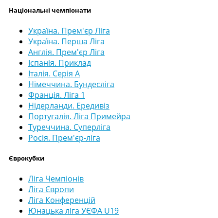
Національні чемпіонати
Україна. Прем'єр Ліга
Україна. Перша Ліга
Англія. Прем'єр Ліга
Іспанія. Приклад
Італія. Серія А
Німеччина. Бундесліга
Франція. Ліга 1
Нідерланди. Ередивіз
Португалія. Ліга Примейра
Туреччина. Суперліга
Росія. Прем'єр-ліга
Єврокубки
Ліга Чемпіонів
Ліга Європи
Ліга Конференцій
Юнацька ліга УЄФА U19