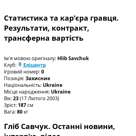
Колективний прогноз
Турніри
Статистика та кар’єра гравця.
Чемпіонат Світу
Україна. Прем’єр-Ліга
Результати, контракт,
Україна. Перша Ліга
трансферна вартість
Ліга Чемпіонів
Англія. Прем’єр-Ліга
Іспанія. Ла Ліга
Ім'я мовою оригіналу:
Hlib Savchuk
Ще Турніри >>>
Клуб:
Епіцентр
Таблиці
Ігровий номер:
0
Чемпіонат Світу. Турнирні таблиці
Позиція:
Захисник
Таблиця УПЛ
Національність:
Ukraine
Перша Ліга
Місце народження:
Ukraine
Таблиця АПЛ
Вік:
23
(17 Лютого 2003)
Таблиця Ла Ліги
Зріст:
187
см
Таблиця Ліги Чемпіонів
Вага:
80
кг
Всі таблиці >>>
Рейтинги
Гліб Савчук. Останні новини,
Рейтинг країн УЄФА
Рейтинг клубів УЄФА