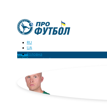
RU
UA
Головна
Меню
Новини футболу
Відео
Новини футболу України
Футбольні трансфери
Останні коментарі
Конкурс прогнозів
Логін
Рейтінги
Правила
Колективний прогноз