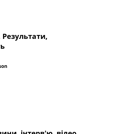
. Результати,
ть
son
ини, інтерв'ю, відео