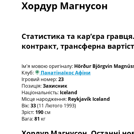
Хордур Магнусон
Турніри
Чемпіонат Світу
Україна. Прем’єр-Ліга
Україна. Перша Ліга
Ліга Чемпіонів
Статистика та кар’єра гравця
Англія. Прем’єр-Ліга
контракт, трансферна вартіс
Іспанія. Ла Ліга
Ще Турніри >>>
Таблиці
Чемпіонат Світу. Турнирні таблиці
Ім'я мовою оригіналу:
Hörður Björgvin Magnús
Таблиця УПЛ
Клуб:
Панатінаїкос Афіни
Перша Ліга
Ігровий номер:
23
Таблиця АПЛ
Позиція:
Захисник
Таблиця Ла Ліги
Національність:
Iceland
Таблиця Ліги Чемпіонів
Місце народження:
Reykjavík Iceland
Всі таблиці >>>
Вік:
33
(11 Лютого 1993)
Рейтинги
Зріст:
190
см
Рейтинг країн УЄФА
Вага:
81
кг
Рейтинг клубів УЄФА
Хордур Магнусон. Останні нов
Рейтинг ФІФА