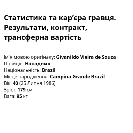
Колективний прогноз
Турніри
Статистика та кар’єра гравця.
Чемпіонат Світу
Україна. Прем’єр-Ліга
Результати, контракт,
Україна. Перша Ліга
трансферна вартість
Ліга Чемпіонів
Англія. Прем’єр-Ліга
Іспанія. Ла Ліга
Ім'я мовою оригіналу:
Givanildo Vieira de Souza
Ще Турніри >>>
Позиція:
Нападник
Таблиці
Національність:
Brazil
Чемпіонат Світу. Турнирні таблиці
Місце народження:
Campina Grande Brazil
Таблиця УПЛ
Вік:
40
(25 Липня 1986)
Перша Ліга
Зріст:
179
см
Таблиця АПЛ
Вага:
95
кг
Таблиця Ла Ліги
Таблиця Ліги Чемпіонів
Всі таблиці >>>
Рейтинги
Рейтинг країн УЄФА
Рейтинг клубів УЄФА