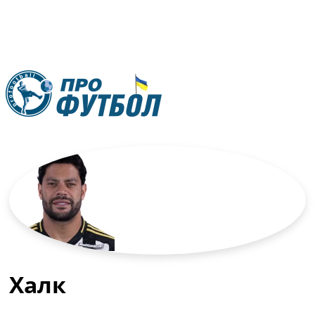
RU
UA
Головна
Меню
Новини футболу
Відео
Новини футболу України
Футбольні трансфери
Останні коментарі
Конкурс прогнозів
Халк
Логін
Рейтінги
Правила