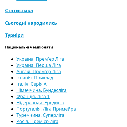
Статистика
Сьогодні народились
Турніри
Національні чемпіонати
Україна. Прем'єр Ліга
Україна. Перша Ліга
Англія. Прем'єр Ліга
Іспанія. Приклад
Італія. Серія А
Німеччина. Бундесліга
Франція. Ліга 1
Нідерланди. Ередивіз
Португалія. Ліга Примейра
Туреччина. Суперліга
Росія. Прем'єр-ліга