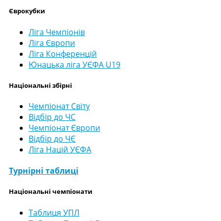
Єврокубки
Ліга Чемпіонів
Ліга Європи
Ліга Конференцій
Юнацька ліга УЄФА U19
Національні збірні
Чемпіонат Світу
Відбір до ЧС
Чемпіонат Європи
Відбір до ЧЄ
Ліга Націй УЄФА
Турнірні таблиці
Національні чемпіонати
Таблиця УПЛ