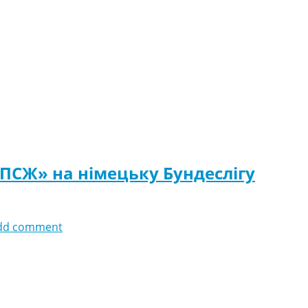
ПСЖ» на німецьку Бундеслігу
dd comment