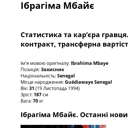
Ібрагіма Мбайє
Турніри
Чемпіонат Світу
Україна. Прем’єр-Ліга
Україна. Перша Ліга
Ліга Чемпіонів
Статистика та кар’єра гравця
Англія. Прем’єр-Ліга
контракт, трансферна вартіс
Іспанія. Ла Ліга
Ще Турніри >>>
Таблиці
Чемпіонат Світу. Турнирні таблиці
Ім'я мовою оригіналу:
Ibrahima Mbaye
Таблиця УПЛ
Позиція:
Захисник
Перша Ліга
Національність:
Senegal
Таблиця АПЛ
Місце народження:
Guédiawaye Senegal
Таблиця Ла Ліги
Вік:
31
(19 Листопада 1994)
Таблиця Ліги Чемпіонів
Зріст:
187
см
Всі таблиці >>>
Вага:
70
кг
Рейтинги
Ібрагіма Мбайє. Останні новин
Рейтинг країн УЄФА
Рейтинг клубів УЄФА
Рейтинг ФІФА