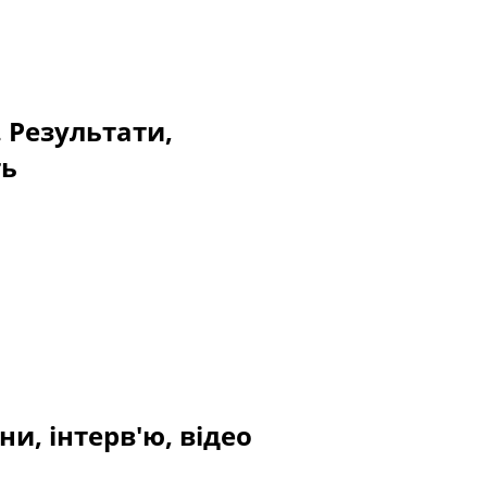
. Результати,
ть
и, інтерв'ю, відео