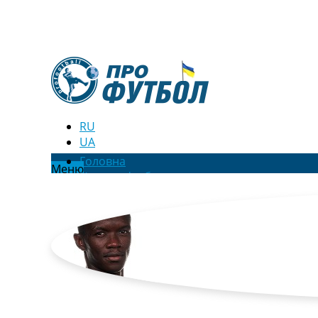
RU
UA
Головна
Меню
Новини футболу
Відео
Новини футболу України
Футбольні трансфери
Останні коментарі
Конкурс прогнозів
Логін
Рейтінги
Правила
Колективний прогноз