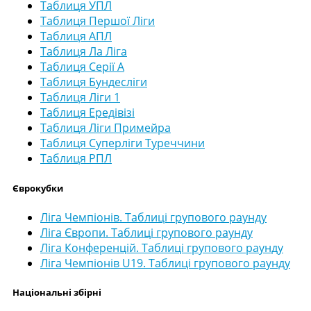
Таблиця УПЛ
Таблиця Першої Ліги
Таблиця АПЛ
Таблиця Ла Ліга
Таблиця Серії А
Таблиця Бундесліги
Таблиця Ліги 1
Таблиця Ередівізі
Таблиця Ліги Примейра
Таблиця Суперліги Туреччини
Таблиця РПЛ
Єврокубки
Ліга Чемпіонів. Таблиці групового раунду
Ліга Європи. Таблиці групового раунду
Ліга Конференцій. Таблиці групового раунду
Ліга Чемпіонів U19. Таблиці групового раунду
Національні збірні