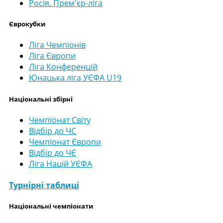
Росія. Прем'єр-ліга
Єврокубки
Ліга Чемпіонів
Ліга Європи
Ліга Конференцій
Юнацька ліга УЄФА U19
Національні збірні
Чемпіонат Світу
Відбір до ЧС
Чемпіонат Європи
Відбір до ЧЄ
Ліга Націй УЄФА
Турнірні таблиці
Національні чемпіонати