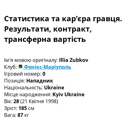
Колективний прогноз
Турніри
Статистика та кар’єра гравця.
Чемпіонат Світу
Україна. Прем’єр-Ліга
Результати, контракт,
Україна. Перша Ліга
трансферна вартість
Ліга Чемпіонів
Англія. Прем’єр-Ліга
Іспанія. Ла Ліга
Ім'я мовою оригіналу:
Illia Zubkov
Ще Турніри >>>
Клуб:
Фенікс-Маріуполь
Таблиці
Ігровий номер:
0
Чемпіонат Світу. Турнирні таблиці
Позиція:
Нападник
Таблиця УПЛ
Національність:
Ukraine
Перша Ліга
Місце народження:
Kyiv Ukraine
Таблиця АПЛ
Вік:
28
(21 Квітня 1998)
Таблиця Ла Ліги
Зріст:
185
см
Таблиця Ліги Чемпіонів
Вага:
87
кг
Всі таблиці >>>
Рейтинги
Рейтинг країн УЄФА
Рейтинг клубів УЄФА