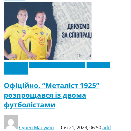
Ексклюзив
Новини футболу України
Футбольні
трансфери
Офіційно. “Металіст 1925”
розпрощався із двома
футболістами
Сурен Манукян
—
Січ 21, 2023, 06:50
add