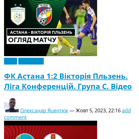
Відео
Ексклюзив
ФК Астана 1:2 Вікторія Пльзень.
Ліга Конференцій. Група C. Відео
Олександр Яцентюк
—
Жовт 5, 2023, 22:16
add
comment