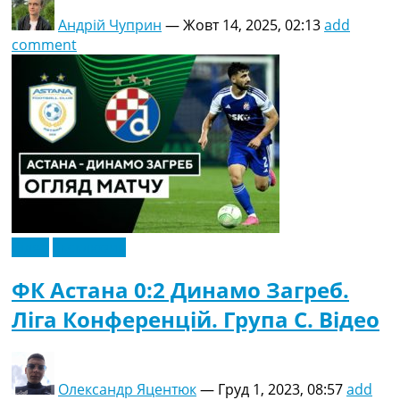
Андрій Чуприн
—
Жовт 14, 2025, 02:13
add
comment
Відео
Ексклюзив
ФК Астана 0:2 Динамо Загреб.
Ліга Конференцій. Група C. Відео
Олександр Яцентюк
—
Груд 1, 2023, 08:57
add