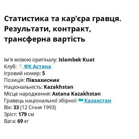
Колективний прогноз
Турніри
Статистика та кар’єра гравця.
Чемпіонат Світу
Україна. Прем’єр-Ліга
Результати, контракт,
Україна. Перша Ліга
трансферна вартість
Ліга Чемпіонів
Англія. Прем’єр-Ліга
Іспанія. Ла Ліга
Ім'я мовою оригіналу:
Islambek Kuat
Ще Турніри >>>
Клуб:
ФК Астана
Таблиці
Ігровий номер:
5
Чемпіонат Світу. Турнирні таблиці
Позиція:
Півзахисник
Таблиця УПЛ
Національність:
Kazakhstan
Перша Ліга
Місце народження:
Astana Kazakhstan
Таблиця АПЛ
Гравець національної збірної:
Казахстан
Таблиця Ла Ліги
Вік:
33
(12 Січня 1993)
Таблиця Ліги Чемпіонів
Зріст:
179
см
Всі таблиці >>>
Вага:
69
кг
Рейтинги
Рейтинг країн УЄФА
Рейтинг клубів УЄФА