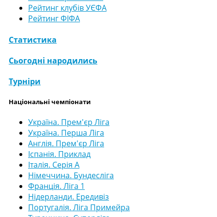
Рейтинг клубів УЄФА
Рейтинг ФІФА
Статистика
Сьогодні народились
Турніри
Національні чемпіонати
Україна. Прем'єр Ліга
Україна. Перша Ліга
Англія. Прем'єр Ліга
Іспанія. Приклад
Італія. Серія А
Німеччина. Бундесліга
Франція. Ліга 1
Нідерланди. Ередивіз
Португалія. Ліга Примейра