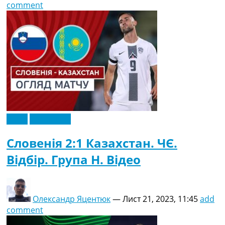
comment
Відео
Ексклюзив
Словенія 2:1 Казахстан. ЧЄ.
Відбір. Група H. Відео
Олександр Яцентюк
—
Лист 21, 2023, 11:45
add
comment