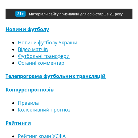
21+
Матеріали сайту призначені для осіб старше 21 року
Новини футболу
Новини футболу України
Відео матчів
Футбольні трансфери
Останні комментарі
Телепрограма футбольних трансляцій
Конкурс прогнозів
Правила
Колективний прогноз
Рейтинги
Рейтинг країн УЄФА