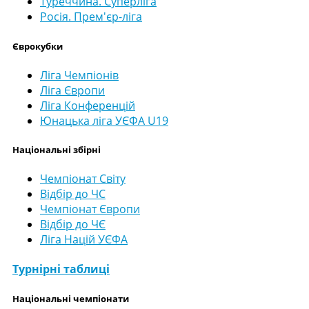
Туреччина. Суперліга
Росія. Прем'єр-ліга
Єврокубки
Ліга Чемпіонів
Ліга Європи
Ліга Конференцій
Юнацька ліга УЄФА U19
Національні збірні
Чемпіонат Світу
Відбір до ЧС
Чемпіонат Європи
Відбір до ЧЄ
Ліга Націй УЄФА
Турнірні таблиці
Національні чемпіонати