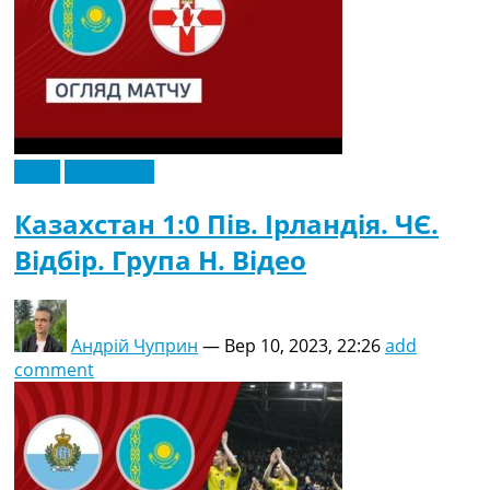
Відео
Ексклюзив
Казахстан 1:0 Пів. Ірландія. ЧЄ.
Відбір. Група H. Відео
Андрій Чуприн
—
Вер 10, 2023, 22:26
add
comment