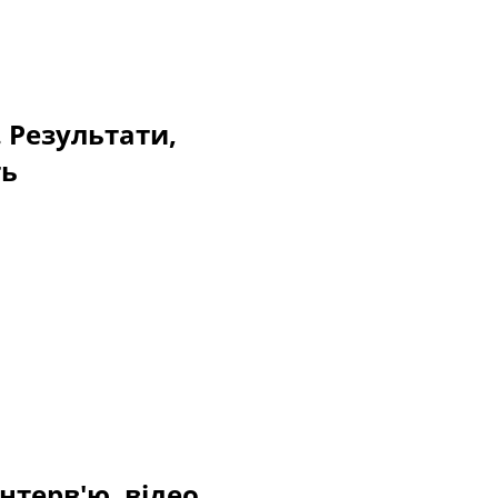
. Результати,
ть
нтерв'ю, відео