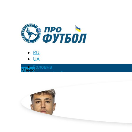
RU
UA
Головна
Меню
Новини футболу
Відео
Новини футболу України
Футбольні трансфери
Останні коментарі
Конкурс прогнозів
Логін
Рейтінги
Правила
Колективний прогноз