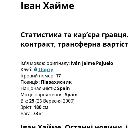
Іван Хайме
Турніри
Чемпіонат Світу
Україна. Прем’єр-Ліга
Україна. Перша Ліга
Ліга Чемпіонів
Статистика та кар’єра гравця
Англія. Прем’єр-Ліга
контракт, трансферна вартіс
Іспанія. Ла Ліга
Ще Турніри >>>
Таблиці
Чемпіонат Світу. Турнирні таблиці
Ім'я мовою оригіналу:
Iván Jaime Pajuelo
Таблиця УПЛ
Клуб:
Порту
Перша Ліга
Ігровий номер:
17
Таблиця АПЛ
Позиція:
Півзахисник
Таблиця Ла Ліги
Національність:
Spain
Таблиця Ліги Чемпіонів
Місце народження:
Spain
Всі таблиці >>>
Вік:
25
(26 Вересня 2000)
Рейтинги
Зріст:
180
см
Рейтинг країн УЄФА
Вага:
73
кг
Рейтинг клубів УЄФА
Іван Хайме. Останні новини, і
Рейтинг ФІФА