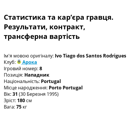
Колективний прогноз
Турніри
Статистика та кар’єра гравця.
Чемпіонат Світу
Україна. Прем’єр-Ліга
Результати, контракт,
Україна. Перша Ліга
трансферна вартість
Ліга Чемпіонів
Англія. Прем’єр-Ліга
Іспанія. Ла Ліга
Ім'я мовою оригіналу:
Ivo Tiago dos Santos Rodrigues
Ще Турніри >>>
Клуб:
Арока
Таблиці
Ігровий номер:
8
Чемпіонат Світу. Турнирні таблиці
Позиція:
Нападник
Таблиця УПЛ
Національність:
Portugal
Перша Ліга
Місце народження:
Porto Portugal
Таблиця АПЛ
Вік:
31
(30 Березня 1995)
Таблиця Ла Ліги
Зріст:
180
см
Таблиця Ліги Чемпіонів
Вага:
75
кг
Всі таблиці >>>
Рейтинги
Рейтинг країн УЄФА
Рейтинг клубів УЄФА