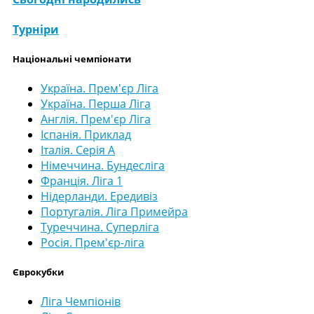
Турніри
Національні чемпіонати
Україна. Прем'єр Ліга
Україна. Перша Ліга
Англія. Прем'єр Ліга
Іспанія. Приклад
Італія. Серія А
Німеччина. Бундесліга
Франція. Ліга 1
Нідерланди. Ередивіз
Португалія. Ліга Примейра
Туреччина. Суперліга
Росія. Прем'єр-ліга
Єврокубки
Ліга Чемпіонів