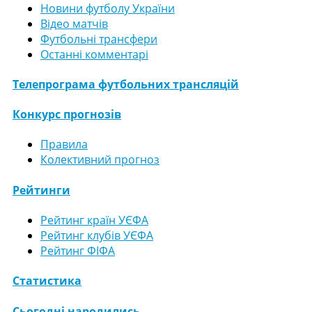
Новини футболу України
Відео матчів
Футбольні трансфери
Останні комментарі
Телепрограма футбольних трансляцій
Конкурс прогнозів
Правила
Колективний прогноз
Рейтинги
Рейтинг країн УЄФА
Рейтинг клубів УЄФА
Рейтинг ФІФА
Статистика
Сьогодні народились