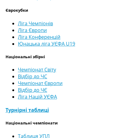
Єврокубки
Ліга Чемпіонів
Ліга Європи
Ліга Конференцій
Юнацька ліга УЄФА U19
Національні збірні
Чемпіонат Світу
Відбір до ЧС
Чемпіонат Європи
Відбір до ЧЄ
Ліга Націй УЄФА
Турнірні таблиці
Національні чемпіонати
Таблиця УПЛ