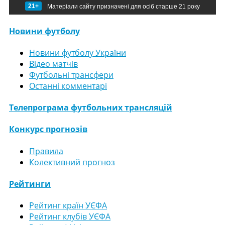
21+
Матеріали сайту призначені для осіб старше 21 року
Новини футболу
Новини футболу України
Відео матчів
Футбольні трансфери
Останні комментарі
Телепрограма футбольних трансляцій
Конкурс прогнозів
Правила
Колективний прогноз
Рейтинги
Рейтинг країн УЄФА
Рейтинг клубів УЄФА