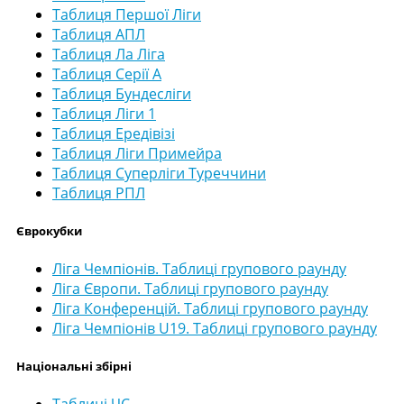
Таблиця Першої Ліги
Таблиця АПЛ
Таблиця Ла Ліга
Таблиця Серії А
Таблиця Бундесліги
Таблиця Ліги 1
Таблиця Ередівізі
Таблиця Ліги Примейра
Таблиця Суперліги Туреччини
Таблиця РПЛ
Єврокубки
Ліга Чемпіонів. Таблиці групового раунду
Ліга Європи. Таблиці групового раунду
Ліга Конференцій. Таблиці групового раунду
Ліга Чемпіонів U19. Таблиці групового раунду
Національні збірні