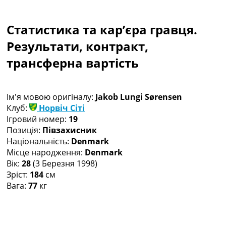
Колективний прогноз
Турніри
Статистика та кар’єра гравця.
Чемпіонат Світу
Україна. Прем’єр-Ліга
Результати, контракт,
Україна. Перша Ліга
трансферна вартість
Ліга Чемпіонів
Англія. Прем’єр-Ліга
Іспанія. Ла Ліга
Ім'я мовою оригіналу:
Jakob Lungi Sørensen
Ще Турніри >>>
Клуб:
Норвіч Сіті
Таблиці
Ігровий номер:
19
Чемпіонат Світу. Турнирні таблиці
Позиція:
Півзахисник
Таблиця УПЛ
Національність:
Denmark
Перша Ліга
Місце народження:
Denmark
Таблиця АПЛ
Вік:
28
(3 Березня 1998)
Таблиця Ла Ліги
Зріст:
184
см
Таблиця Ліги Чемпіонів
Вага:
77
кг
Всі таблиці >>>
Рейтинги
Рейтинг країн УЄФА
Рейтинг клубів УЄФА