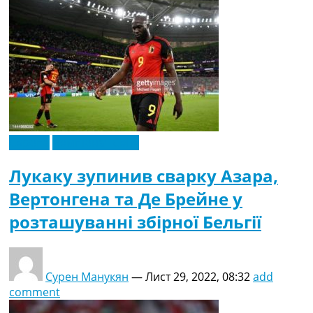
Європа
Чемпіонат Світу
Лукаку зупинив сварку Азара,
Вертонгена та Де Брейне у
розташуванні збірної Бельгії
Сурен Манукян
—
Лист 29, 2022, 08:32
add
comment