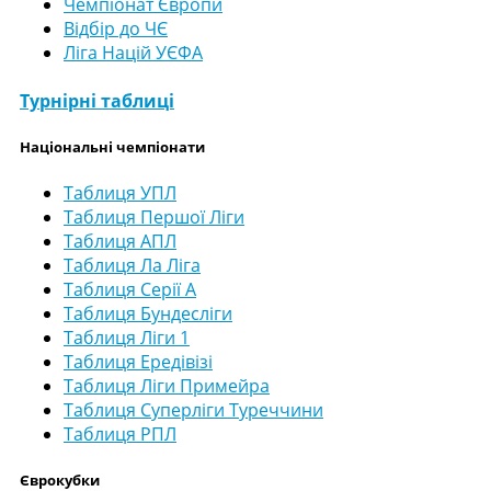
Чемпіонат Європи
Відбір до ЧЄ
Ліга Націй УЄФА
Турнірні таблиці
Національні чемпіонати
Таблиця УПЛ
Таблиця Першої Ліги
Таблиця АПЛ
Таблиця Ла Ліга
Таблиця Серії А
Таблиця Бундесліги
Таблиця Ліги 1
Таблиця Ередівізі
Таблиця Ліги Примейра
Таблиця Суперліги Туреччини
Таблиця РПЛ
Єврокубки