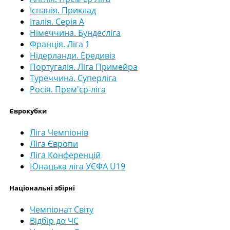
Іспанія. Приклад
Італія. Серія А
Німеччина. Бундесліга
Франція. Ліга 1
Нідерланди. Ередивіз
Португалія. Ліга Примейра
Туреччина. Суперліга
Росія. Прем'єр-ліга
Єврокубки
Ліга Чемпіонів
Ліга Європи
Ліга Конференцій
Юнацька ліга УЄФА U19
Національні збірні
Чемпіонат Світу
Відбір до ЧС