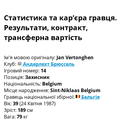
Колективний прогноз
Турніри
Статистика та кар’єра гравця.
Чемпіонат Світу
Україна. Прем’єр-Ліга
Результати, контракт,
Україна. Перша Ліга
трансферна вартість
Ліга Чемпіонів
Англія. Прем’єр-Ліга
Іспанія. Ла Ліга
Ім'я мовою оригіналу:
Jan Vertonghen
Ще Турніри >>>
Клуб:
Андерлехт Брюссель
Таблиці
Ігровий номер:
14
Чемпіонат Світу. Турнирні таблиці
Позиція:
Захисник
Таблиця УПЛ
Національність:
Belgium
Перша Ліга
Місце народження:
Sint-Niklaas Belgium
Таблиця АПЛ
Гравець національної збірної:
Бельгія
Таблиця Ла Ліги
Вік:
39
(24 Квітня 1987)
Таблиця Ліги Чемпіонів
Зріст:
189
см
Всі таблиці >>>
Вага:
79
кг
Рейтинги
Рейтинг країн УЄФА
Рейтинг клубів УЄФА