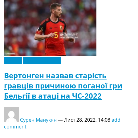
Європа
Чемпіонат Світу
Вертонген назвав старість
гравців причиною поганої гри
Бельгії в атаці на ЧС-2022
Сурен Манукян
—
Лист 28, 2022, 14:08
add
comment