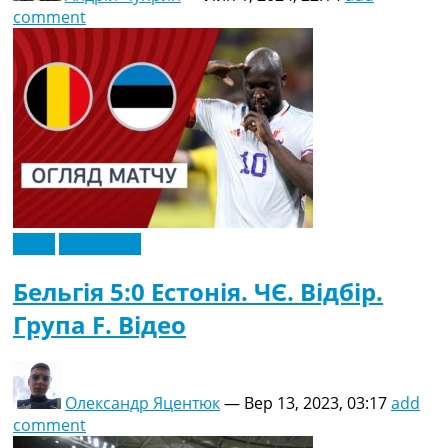
comment
Відео
Ексклюзив
Бельгія 5:0 Естонія. ЧЄ. Відбір.
Група F. Відео
Олександр Яцентюк
—
Вер 13, 2023, 03:17
add
comment