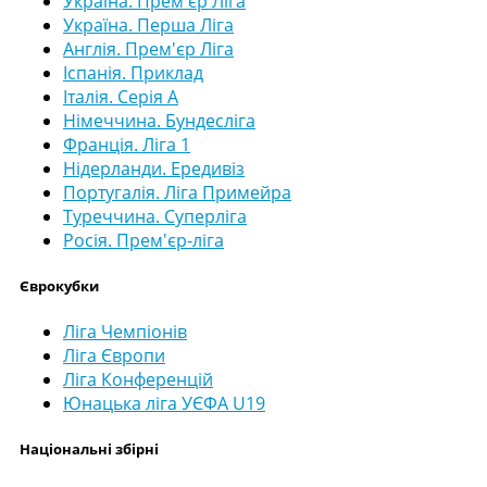
Україна. Прем'єр Ліга
Україна. Перша Ліга
Англія. Прем'єр Ліга
Іспанія. Приклад
Італія. Серія А
Німеччина. Бундесліга
Франція. Ліга 1
Нідерланди. Ередивіз
Португалія. Ліга Примейра
Туреччина. Суперліга
Росія. Прем'єр-ліга
Єврокубки
Ліга Чемпіонів
Ліга Європи
Ліга Конференцій
Юнацька ліга УЄФА U19
Національні збірні