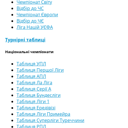
Чемпіонат Світу
Відбір до ЧС
Чемпіонат Європи
Відбір до ЧЄ
Ліга Націй УЄФА
Турнірні таблиці
Національні чемпіонати
Таблиця УПЛ
Таблиця Першої Ліги
Таблиця АПЛ
Таблиця Ла Ліга
Таблиця Серії А
Таблиця Бундесліги
Таблиця Ліги 1
Таблиця Ередівізі
Таблиця Ліги Примейра
Таблиця Суперліги Туреччини
Таблиця РПЛ