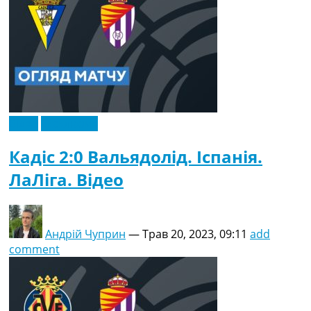
Відео
Ексклюзив
Кадіс 2:0 Вальядолід. Іспанія.
ЛаЛіга. Відео
Андрій Чуприн
—
Трав 20, 2023, 09:11
add
comment