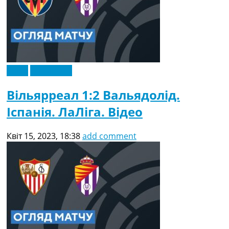
Відео
Ексклюзив
Вільярреал 1:2 Вальядолід.
Іспанія. ЛаЛіга. Відео
Квіт 15, 2023, 18:38
add comment