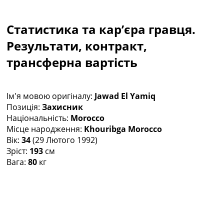
Колективний прогноз
Турніри
Статистика та кар’єра гравця.
Чемпіонат Світу
Україна. Прем’єр-Ліга
Результати, контракт,
Україна. Перша Ліга
трансферна вартість
Ліга Чемпіонів
Англія. Прем’єр-Ліга
Іспанія. Ла Ліга
Ім'я мовою оригіналу:
Jawad El Yamiq
Ще Турніри >>>
Позиція:
Захисник
Таблиці
Національність:
Morocco
Чемпіонат Світу. Турнирні таблиці
Місце народження:
Khouribga Morocco
Таблиця УПЛ
Вік:
34
(29 Лютого 1992)
Перша Ліга
Зріст:
193
см
Таблиця АПЛ
Вага:
80
кг
Таблиця Ла Ліги
Таблиця Ліги Чемпіонів
Всі таблиці >>>
Рейтинги
Рейтинг країн УЄФА
Рейтинг клубів УЄФА