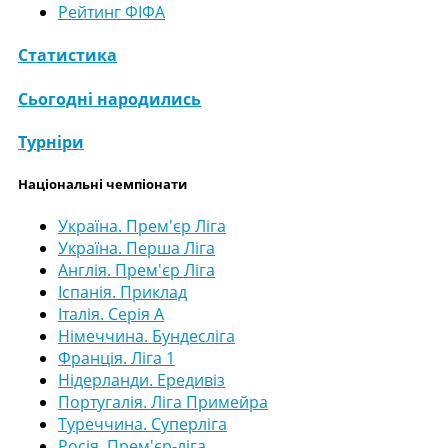
Рейтинг ФІФА
Статистика
Сьогодні народились
Турніри
Національні чемпіонати
Україна. Прем'єр Ліга
Україна. Перша Ліга
Англія. Прем'єр Ліга
Іспанія. Приклад
Італія. Серія А
Німеччина. Бундесліга
Франція. Ліга 1
Нідерланди. Ередивіз
Португалія. Ліга Примейра
Туреччина. Суперліга
Росія. Прем'єр-ліга