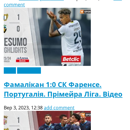
comment
Відео
Ексклюзив
Фамалікан 1:0 СК Фаренсе.
Португалія. Прімейра Ліга. Відео
Вер 3, 2023, 12:38
add comment