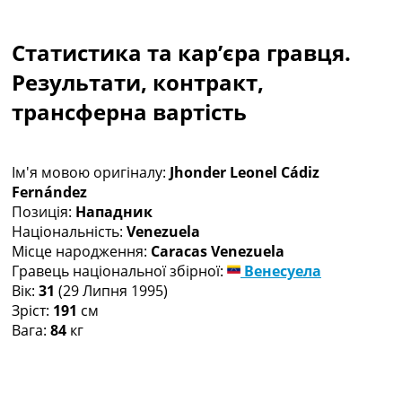
Колективний прогноз
Турніри
Статистика та кар’єра гравця.
Чемпіонат Світу
Україна. Прем’єр-Ліга
Результати, контракт,
Україна. Перша Ліга
трансферна вартість
Ліга Чемпіонів
Англія. Прем’єр-Ліга
Іспанія. Ла Ліга
Ім'я мовою оригіналу:
Jhonder Leonel Cádiz
Ще Турніри >>>
Fernández
Таблиці
Позиція:
Нападник
Чемпіонат Світу. Турнирні таблиці
Національність:
Venezuela
Таблиця УПЛ
Місце народження:
Caracas Venezuela
Перша Ліга
Гравець національної збірної:
Венесуела
Таблиця АПЛ
Вік:
31
(29 Липня 1995)
Таблиця Ла Ліги
Зріст:
191
см
Таблиця Ліги Чемпіонів
Вага:
84
кг
Всі таблиці >>>
Рейтинги
Рейтинг країн УЄФА
Рейтинг клубів УЄФА