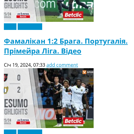
Відео
Ексклюзив
Фамалікан 1:2 Брага. Португалія.
Прімейра Ліга. Відео
Січ 19, 2024, 07:33
add comment
Відео
Ексклюзив