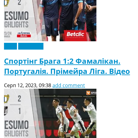
Відео
Ексклюзив
Спортінг Брага 1:2 Фамалікан.
Португалія. Прімейра Ліга. Відео
Серп 12, 2023, 09:38
add comment