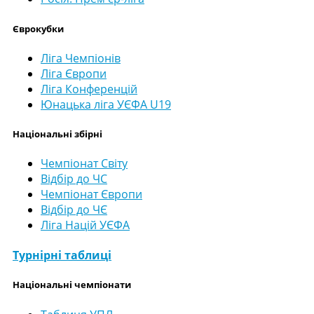
Єврокубки
Ліга Чемпіонів
Ліга Європи
Ліга Конференцій
Юнацька ліга УЄФА U19
Національні збірні
Чемпіонат Світу
Відбір до ЧС
Чемпіонат Європи
Відбір до ЧЄ
Ліга Націй УЄФА
Турнірні таблиці
Національні чемпіонати