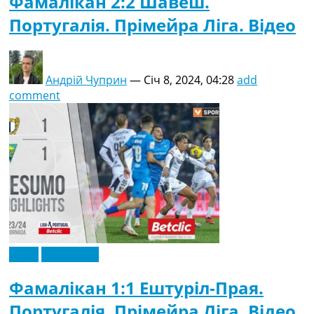
Фамалікан 2:2 Шавеш.
Португалія. Прімейра Ліга. Відео
Андрій Чуприн
—
Січ 8, 2024, 04:28
add
comment
Відео
Ексклюзив
Фамалікан 1:1 Ештуріл-Прая.
Португалія. Прімейра Ліга. Відео