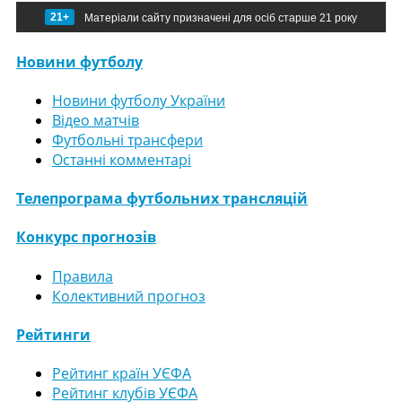
21+
Матеріали сайту призначені для осіб старше 21 року
Новини футболу
Новини футболу України
Відео матчів
Футбольні трансфери
Останні комментарі
Телепрограма футбольних трансляцій
Конкурс прогнозів
Правила
Колективний прогноз
Рейтинги
Рейтинг країн УЄФА
Рейтинг клубів УЄФА