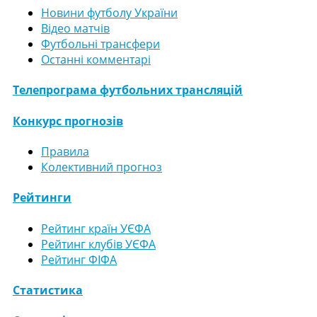
Новини футболу України
Відео матчів
Футбольні трансфери
Останні комментарі
Телепрограма футбольних трансляцій
Конкурс прогнозів
Правила
Колективний прогноз
Рейтинги
Рейтинг країн УЄФА
Рейтинг клубів УЄФА
Рейтинг ФІФА
Статистика