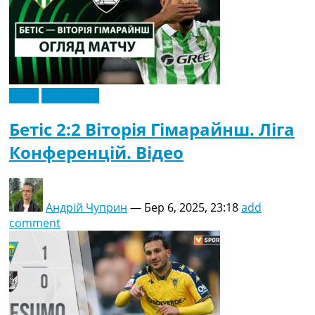
Відео
Ексклюзив
Бетіс 2:2 Віторія Гімарайнш. Ліга
Конференцій. Відео
Андрій Чуприн
—
Бер 6, 2025, 23:18
add
comment