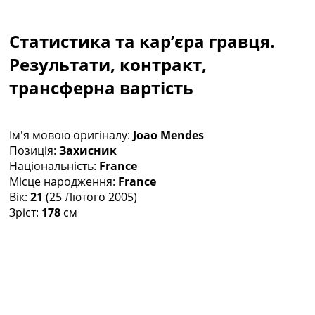
Колективний прогноз
Турніри
Статистика та кар’єра гравця.
Чемпіонат Світу
Україна. Прем’єр-Ліга
Результати, контракт,
Україна. Перша Ліга
трансферна вартість
Ліга Чемпіонів
Англія. Прем’єр-Ліга
Іспанія. Ла Ліга
Ім'я мовою оригіналу:
Joao Mendes
Ще Турніри >>>
Позиція:
Захисник
Таблиці
Національність:
France
Чемпіонат Світу. Турнирні таблиці
Місце народження:
France
Таблиця УПЛ
Вік:
21
(25 Лютого 2005)
Перша Ліга
Зріст:
178
см
Таблиця АПЛ
Таблиця Ла Ліги
Таблиця Ліги Чемпіонів
Всі таблиці >>>
Рейтинги
Рейтинг країн УЄФА
Рейтинг клубів УЄФА