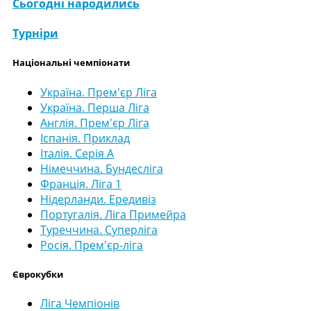
Сьогодні народились
Турніри
Національні чемпіонати
Україна. Прем'єр Ліга
Україна. Перша Ліга
Англія. Прем'єр Ліга
Іспанія. Приклад
Італія. Серія А
Німеччина. Бундесліга
Франція. Ліга 1
Нідерланди. Ередивіз
Португалія. Ліга Примейра
Туреччина. Суперліга
Росія. Прем'єр-ліга
Єврокубки
Ліга Чемпіонів