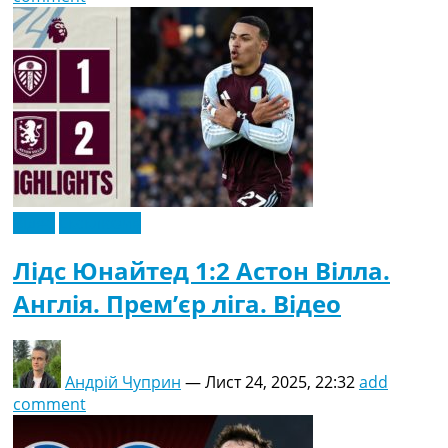
Відео
Ексклюзив
Лідс Юнайтед 1:2 Астон Вілла.
Англія. Прем’єр ліга. Відео
Андрій Чуприн
—
Лист 24, 2025, 22:32
add
comment