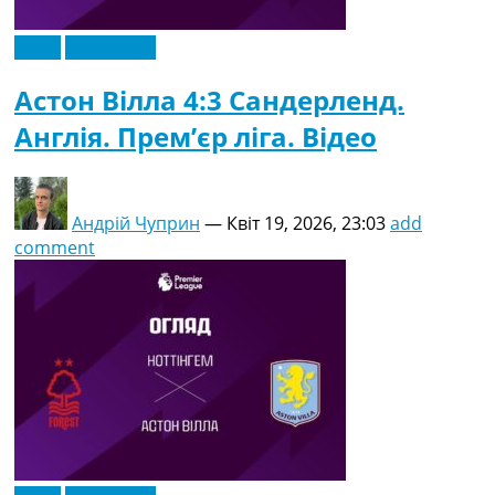
Відео
Ексклюзив
Астон Вілла 4:3 Сандерленд.
Англія. Прем’єр ліга. Відео
Андрій Чуприн
—
Квіт 19, 2026, 23:03
add
comment