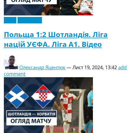
Відео
Ексклюзив
Польща 1:2 Шотландія. Ліга
націй УЄФА. Ліга A1. Відео
Олександр Яцентюк
—
Лист 19, 2024, 13:42
add
comment