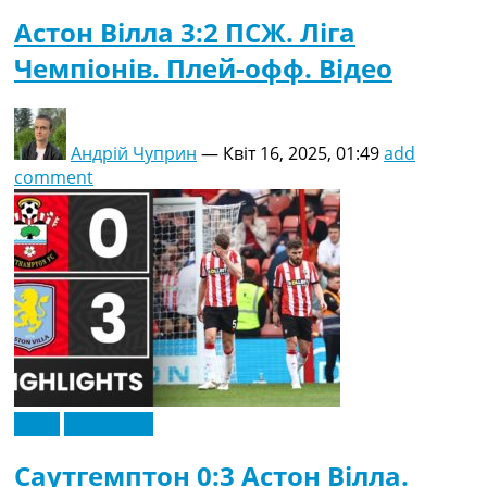
Астон Вілла 3:2 ПСЖ. Ліга
Чемпіонів. Плей-офф. Відео
Андрій Чуприн
—
Квіт 16, 2025, 01:49
add
comment
Відео
Ексклюзив
Саутгемптон 0:3 Астон Вілла.