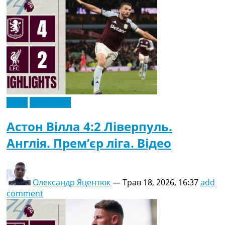
Відео
Ексклюзив
Астон Вілла 4:2 Ліверпуль.
Англія. Прем’єр ліга. Відео
Олександр Яцентюк
—
Трав 18, 2026, 16:37
add
comment