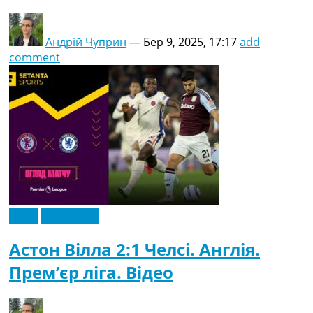
Андрій Чуприн
—
Бер 9, 2025, 17:17
add
comment
Відео
Ексклюзив
Астон Вілла 2:1 Челсі. Англія.
Прем’єр ліга. Відео