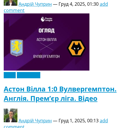
Андрій Чуприн
—
Груд 4, 2025, 01:30
add
comment
Відео
Ексклюзив
Астон Вілла 1:0 Вулвергемптон.
Англія. Прем’єр ліга. Відео
Андрій Чуприн
—
Груд 1, 2025, 00:13
add
comment