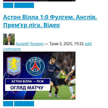
Відео
Ексклюзив
Астон Вілла 1:0 Фулгем. Англія.
Прем’єр ліга. Відео
Андрій Чуприн
—
Трав 3, 2025, 19:32
add
comment
Відео
Ексклюзив