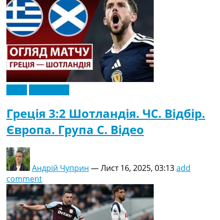
Відео
Ексклюзив
Греція 3:2 Шотландія. ЧC. Відбір.
Європа. Група C. Відео
Андрій Чуприн
—
Лист 16, 2025, 03:13
add
comment