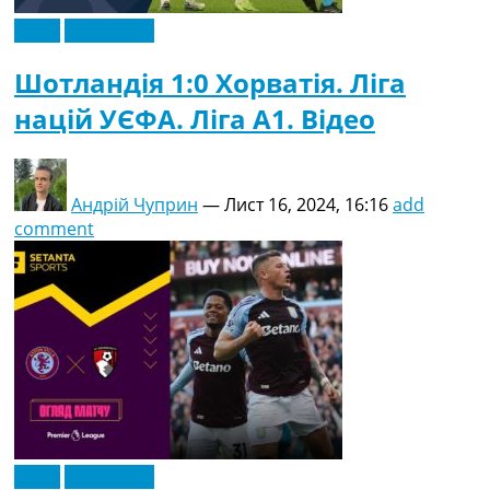
Відео
Ексклюзив
Шотландія 1:0 Хорватія. Ліга
націй УЄФА. Ліга A1. Відео
Андрій Чуприн
—
Лист 16, 2024, 16:16
add
comment
Відео
Ексклюзив