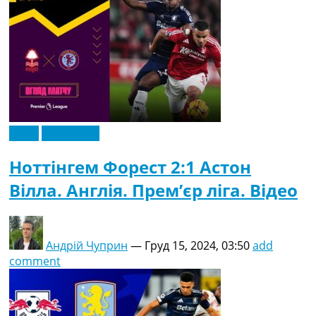
Відео
Ексклюзив
Ноттінгем Форест 2:1 Астон
Вілла. Англія. Прем’єр ліга. Відео
Андрій Чуприн
—
Груд 15, 2024, 03:50
add
comment