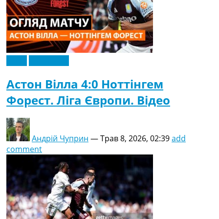
Відео
Ексклюзив
Астон Вілла 4:0 Ноттінгем
Форест. Ліга Європи. Відео
Андрій Чуприн
—
Трав 8, 2026, 02:39
add
comment