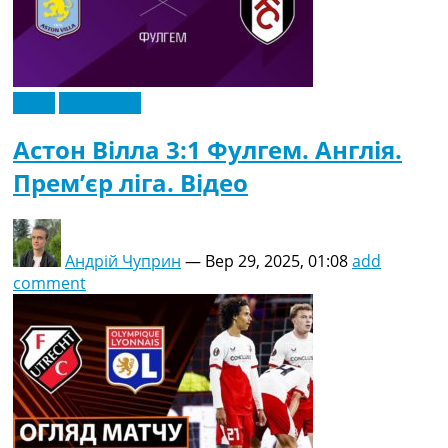
Відео
Ексклюзив
Астон Вілла 3:1 Фулгем. Англія.
Прем’єр ліга. Відео
Андрій Чуприн
—
Вер 29, 2025, 01:08
add
comment