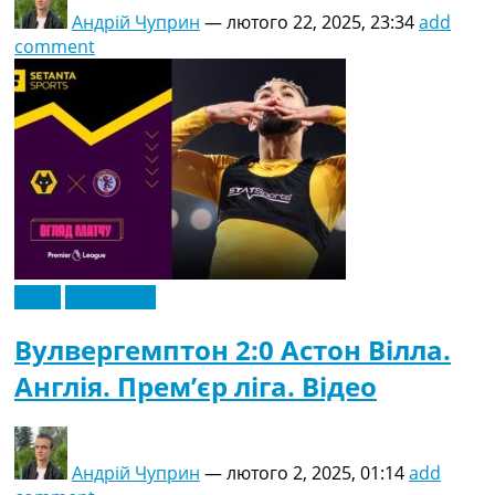
Андрій Чуприн
—
лютого 22, 2025, 23:34
add
comment
Відео
Ексклюзив
Вулвергемптон 2:0 Астон Вілла.
Англія. Прем’єр ліга. Відео
Андрій Чуприн
—
лютого 2, 2025, 01:14
add