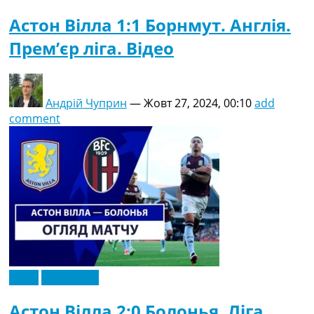
Астон Вілла 1:1 Борнмут. Англія.
Прем’єр ліга. Відео
Андрій Чуприн
—
Жовт 27, 2024, 00:10
add
comment
Відео
Ексклюзив
Астон Вілла 2:0 Болонья. Ліга