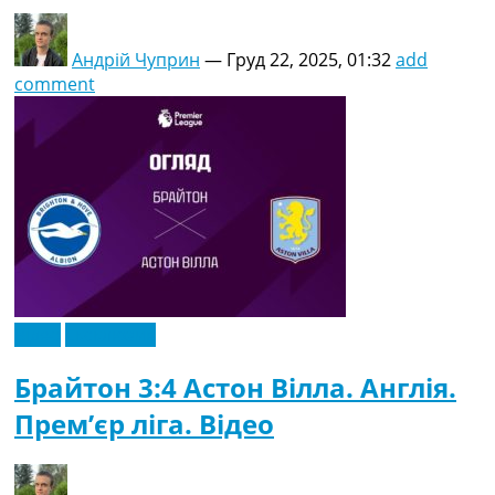
Андрій Чуприн
—
Груд 22, 2025, 01:32
add
comment
Відео
Ексклюзив
Брайтон 3:4 Астон Вілла. Англія.
Прем’єр ліга. Відео