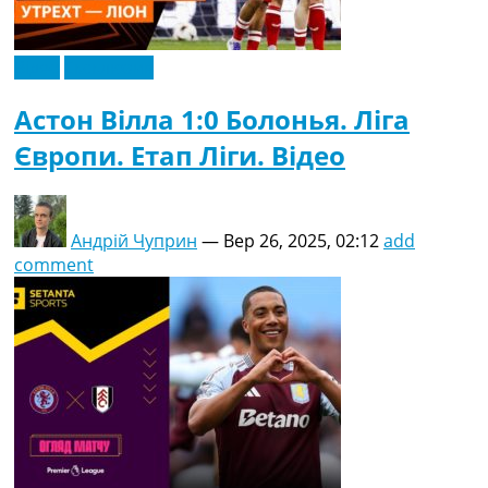
Відео
Ексклюзив
Астон Вілла 1:0 Болонья. Ліга
Європи. Етап Ліги. Відео
Андрій Чуприн
—
Вер 26, 2025, 02:12
add
comment