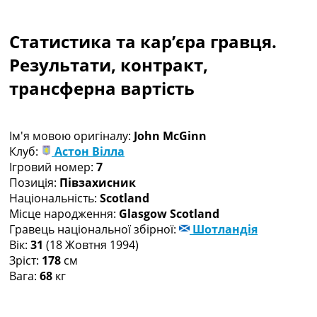
Колективний прогноз
Турніри
Статистика та кар’єра гравця.
Чемпіонат Світу
Україна. Прем’єр-Ліга
Результати, контракт,
Україна. Перша Ліга
трансферна вартість
Ліга Чемпіонів
Англія. Прем’єр-Ліга
Іспанія. Ла Ліга
Ім'я мовою оригіналу:
John McGinn
Ще Турніри >>>
Клуб:
Астон Вілла
Таблиці
Ігровий номер:
7
Чемпіонат Світу. Турнирні таблиці
Позиція:
Півзахисник
Таблиця УПЛ
Національність:
Scotland
Перша Ліга
Місце народження:
Glasgow Scotland
Таблиця АПЛ
Гравець національної збірної:
Шотландія
Таблиця Ла Ліги
Вік:
31
(18 Жовтня 1994)
Таблиця Ліги Чемпіонів
Зріст:
178
см
Всі таблиці >>>
Вага:
68
кг
Рейтинги
Рейтинг країн УЄФА
Рейтинг клубів УЄФА