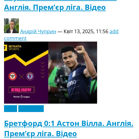
Англія. Прем’єр ліга. Відео
Андрій Чуприн
—
Квіт 13, 2025, 11:56
add
comment
Відео
Ексклюзив
Бретфорд 0:1 Астон Вілла. Англія.
Прем’єр ліга. Відео