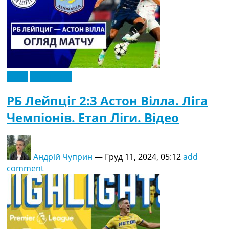
Відео
Ексклюзив
РБ Лейпціг 2:3 Астон Вілла. Ліга
Чемпіонів. Етап Ліги. Відео
Андрій Чуприн
—
Груд 11, 2024, 05:12
add
comment