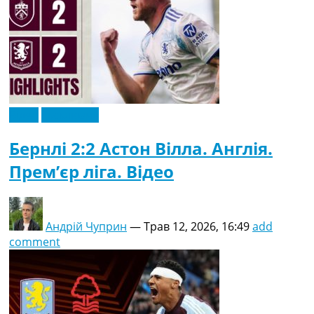
Відео
Ексклюзив
Бернлі 2:2 Астон Вілла. Англія.
Прем’єр ліга. Відео
Андрій Чуприн
—
Трав 12, 2026, 16:49
add
comment