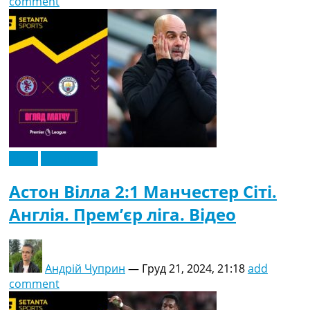
comment
Відео
Ексклюзив
Астон Вілла 2:1 Манчестер Сіті.
Англія. Прем’єр ліга. Відео
Андрій Чуприн
—
Груд 21, 2024, 21:18
add
comment