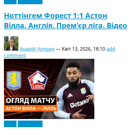
Відео
Ексклюзив
Ноттінгем Форест 1:1 Астон
Вілла. Англія. Прем’єр ліга. Відео
Андрій Чуприн
—
Квіт 13, 2026, 18:10
add
comment
Відео
Ексклюзив