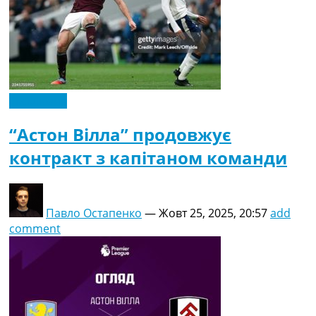
Ексклюзив
“Астон Вілла” продовжує
контракт з капітаном команди
Павло Остапенко
—
Жовт 25, 2025, 20:57
add
comment