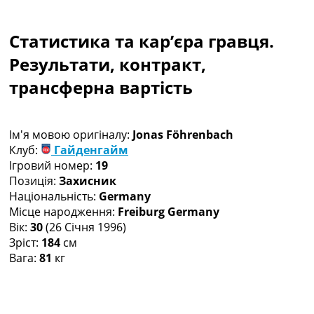
Колективний прогноз
Турніри
Статистика та кар’єра гравця.
Чемпіонат Світу
Україна. Прем’єр-Ліга
Результати, контракт,
Україна. Перша Ліга
трансферна вартість
Ліга Чемпіонів
Англія. Прем’єр-Ліга
Іспанія. Ла Ліга
Ім'я мовою оригіналу:
Jonas Föhrenbach
Ще Турніри >>>
Клуб:
Гайденгайм
Таблиці
Ігровий номер:
19
Чемпіонат Світу. Турнирні таблиці
Позиція:
Захисник
Таблиця УПЛ
Національність:
Germany
Перша Ліга
Місце народження:
Freiburg Germany
Таблиця АПЛ
Вік:
30
(26 Січня 1996)
Таблиця Ла Ліги
Зріст:
184
см
Таблиця Ліги Чемпіонів
Вага:
81
кг
Всі таблиці >>>
Рейтинги
Рейтинг країн УЄФА
Рейтинг клубів УЄФА