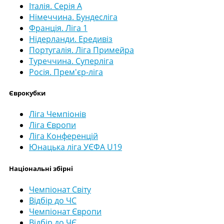
Італія. Серія А
Німеччина. Бундесліга
Франція. Ліга 1
Нідерланди. Ередивіз
Португалія. Ліга Примейра
Туреччина. Суперліга
Росія. Прем'єр-ліга
Єврокубки
Ліга Чемпіонів
Ліга Європи
Ліга Конференцій
Юнацька ліга УЄФА U19
Національні збірні
Чемпіонат Світу
Відбір до ЧС
Чемпіонат Європи
Відбір до ЧЄ