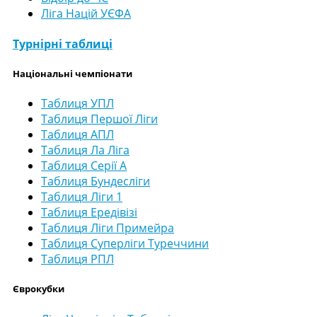
Ліга Націй УЄФА
Турнірні таблиці
Національні чемпіонати
Таблиця УПЛ
Таблиця Першої Ліги
Таблиця АПЛ
Таблиця Ла Ліга
Таблиця Серії А
Таблиця Бундесліги
Таблиця Ліги 1
Таблиця Ередівізі
Таблиця Ліги Примейра
Таблиця Суперліги Туреччини
Таблиця РПЛ
Єврокубки