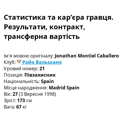
Колективний прогноз
Турніри
Статистика та кар’єра гравця.
Чемпіонат Світу
Україна. Прем’єр-Ліга
Результати, контракт,
Україна. Перша Ліга
трансферна вартість
Ліга Чемпіонів
Англія. Прем’єр-Ліга
Іспанія. Ла Ліга
Ім'я мовою оригіналу:
Jonathan Montiel Caballero
Ще Турніри >>>
Клуб:
Райо Вальєкано
Таблиці
Ігровий номер:
21
Чемпіонат Світу. Турнирні таблиці
Позиція:
Півзахисник
Таблиця УПЛ
Національність:
Spain
Перша Ліга
Місце народження:
Madrid Spain
Таблиця АПЛ
Вік:
27
(3 Вересня 1998)
Таблиця Ла Ліги
Зріст:
173
см
Таблиця Ліги Чемпіонів
Вага:
67
кг
Всі таблиці >>>
Рейтинги
Рейтинг країн УЄФА
Рейтинг клубів УЄФА