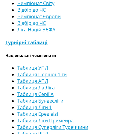
Чемпіонат Світу
Відбір до ЧС
Чемпіонат Європи
Відбір до ЧЄ
Ліга Націй УЄФА
Турнірні таблиці
Національні чемпіонати
Таблиця УПЛ
Таблиця Першої Ліги
Таблиця АПЛ
Таблиця Ла Ліга
Таблиця Серії А
Таблиця Бундесліги
Таблиця Ліги 1
Таблиця Ередівізі
Таблиця Ліги Примейра
Таблиця Суперліги Туреччини
Таблиця РПЛ