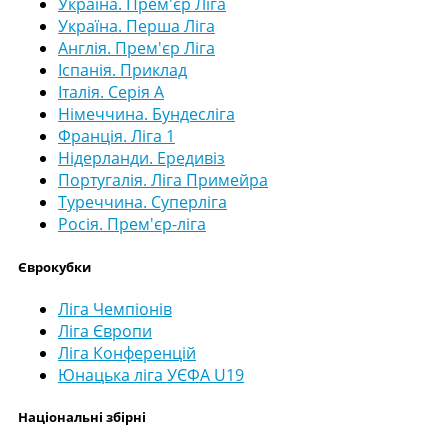
Україна. Прем'єр Ліга
Україна. Перша Ліга
Англія. Прем'єр Ліга
Іспанія. Приклад
Італія. Серія А
Німеччина. Бундесліга
Франція. Ліга 1
Нідерланди. Ередивіз
Португалія. Ліга Примейра
Туреччина. Суперліга
Росія. Прем'єр-ліга
Єврокубки
Ліга Чемпіонів
Ліга Європи
Ліга Конференцій
Юнацька ліга УЄФА U19
Національні збірні