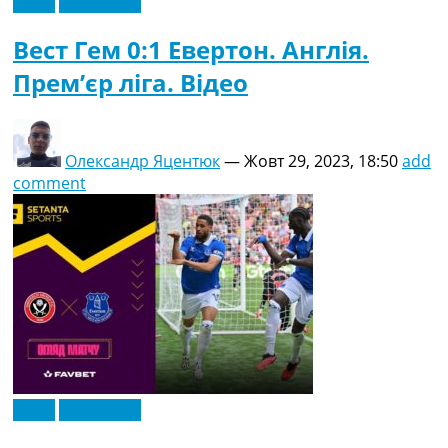
Відео
Ексклюзив
Вест Гем 0:1 Евертон. Англія.
Прем’єр ліга. Відео
Олександр Яцентюк
—
Жовт 29, 2023, 18:50
add
comment
Відео
Ексклюзив