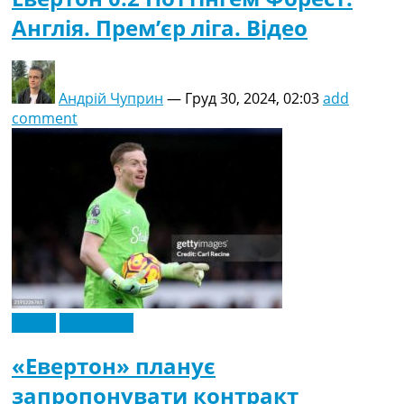
Англія. Прем’єр ліга. Відео
Андрій Чуприн
—
Груд 30, 2024, 02:03
add
comment
Англія
Ексклюзив
«Евертон» планує
запропонувати контракт