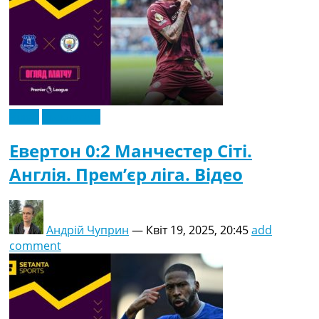
Відео
Ексклюзив
Евертон 0:2 Манчестер Сіті.
Англія. Прем’єр ліга. Відео
Андрій Чуприн
—
Квіт 19, 2025, 20:45
add
comment