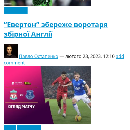
Ексклюзив
“Евертон” збереже воротаря
збірної Англії
Павло Остапенко
—
лютого 23, 2023, 12:10
add
comment
Відео
Ексклюзив