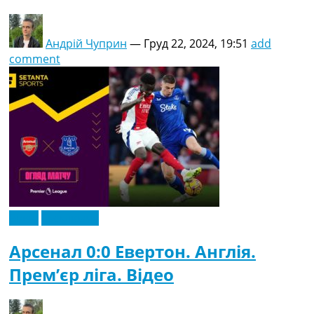
Андрій Чуприн
—
Груд 22, 2024, 19:51
add
comment
Відео
Ексклюзив
Арсенал 0:0 Евертон. Англія.
Прем’єр ліга. Відео