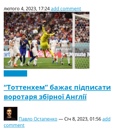
лютого 4, 2023, 17:24
add comment
Ексклюзив
“Тоттенхем” бажає підписати
воротаря збірної Англії
Павло Остапенко
—
Січ 8, 2023, 01:56
add
comment