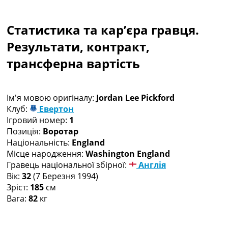
Колективний прогноз
Турніри
Статистика та кар’єра гравця.
Чемпіонат Світу
Україна. Прем’єр-Ліга
Результати, контракт,
Україна. Перша Ліга
трансферна вартість
Ліга Чемпіонів
Англія. Прем’єр-Ліга
Іспанія. Ла Ліга
Ім'я мовою оригіналу:
Jordan Lee Pickford
Ще Турніри >>>
Клуб:
Евертон
Таблиці
Ігровий номер:
1
Чемпіонат Світу. Турнирні таблиці
Позиція:
Воротар
Таблиця УПЛ
Національність:
England
Перша Ліга
Місце народження:
Washington England
Таблиця АПЛ
Гравець національної збірної:
Англія
Таблиця Ла Ліги
Вік:
32
(7 Березня 1994)
Таблиця Ліги Чемпіонів
Зріст:
185
см
Всі таблиці >>>
Вага:
82
кг
Рейтинги
Рейтинг країн УЄФА
Рейтинг клубів УЄФА