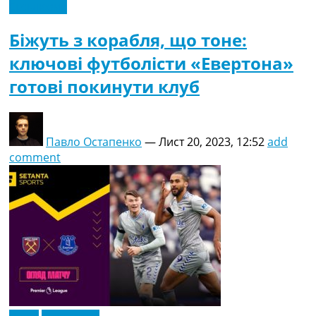
Ексклюзив
Біжуть з корабля, що тоне:
ключові футболісти «Евертона»
готові покинути клуб
Павло Остапенко
—
Лист 20, 2023, 12:52
add
comment