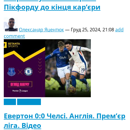
Пікфорду до кінця кар’єри
Олександр Яцентюк
—
Груд 25, 2024, 21:08
add
comment
Відео
Ексклюзив
Евертон 0:0 Челсі. Англія. Прем’єр
ліга. Відео