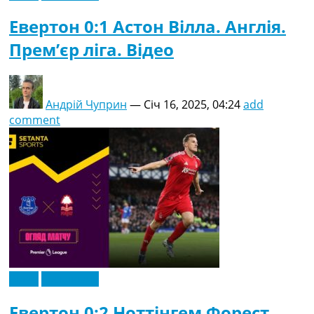
Евертон 0:1 Астон Вілла. Англія.
Прем’єр ліга. Відео
Андрій Чуприн
—
Січ 16, 2025, 04:24
add
comment
Відео
Ексклюзив
Евертон 0:2 Ноттінгем Форест.