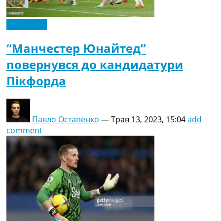
Ексклюзив
“Манчестер Юнайтед”
повернувся до кандидатури
Пікфорда
Павло Остапенко
—
Трав 13, 2023, 15:04
add
comment