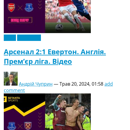
Відео
Ексклюзив
Арсенал 2:1 Евертон. Англія.
Прем’єр ліга. Відео
Андрій Чуприн
—
Трав 20, 2024, 01:58
add
comment