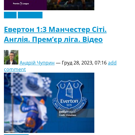
Відео
Ексклюзив
Евертон 1:3 Манчестер Сіті.
Англія. Прем’єр ліга. Відео
Андрій Чуприн
—
Груд 28, 2023, 07:16
add
comment