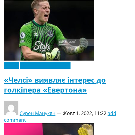
Англія
Футбольні трансфери
«Челсі» виявляє інтерес до
голкіпера «Евертона»
Сурен Манукян
—
Жовт 1, 2022, 11:22
add
comment