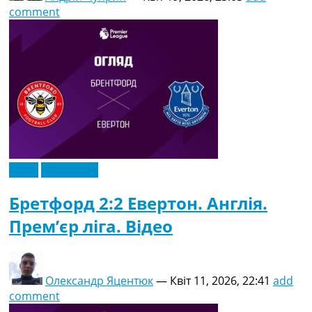
comment
Відео
Ексклюзив
Бретфорд 2:2 Евертон. Англія.
Прем’єр ліга. Відео
Олександр Яцентюк
—
Квіт 11, 2026, 22:41
add
comment