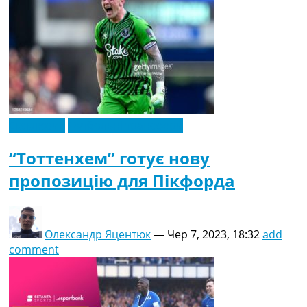
Ексклюзив
Футбольні трансфери
“Тоттенхем” готує нову
пропозицію для Пікфорда
Олександр Яцентюк
—
Чер 7, 2023, 18:32
add
comment