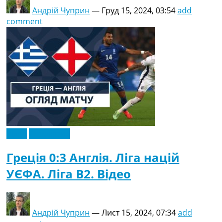
Андрій Чуприн
—
Груд 15, 2024, 03:54
add
comment
Відео
Ексклюзив
Греція 0:3 Англія. Ліга націй
УЄФА. Ліга B2. Відео
Андрій Чуприн
—
Лист 15, 2024, 07:34
add