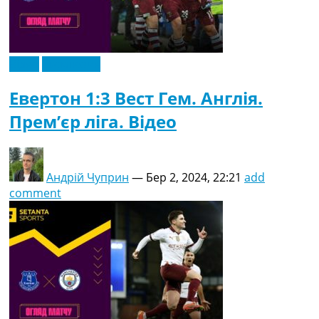
Відео
Ексклюзив
Евертон 1:3 Вест Гем. Англія.
Прем’єр ліга. Відео
Андрій Чуприн
—
Бер 2, 2024, 22:21
add
comment