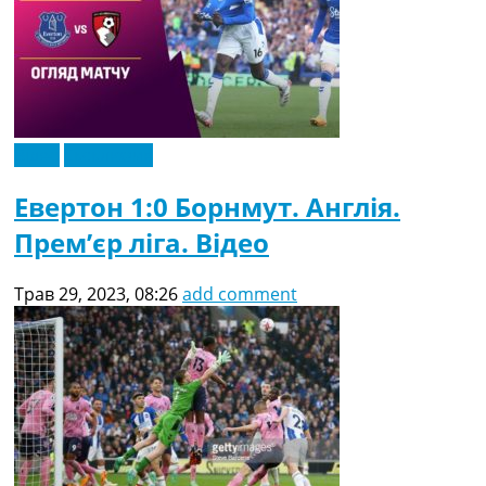
Відео
Ексклюзив
Евертон 1:0 Борнмут. Англія.
Прем’єр ліга. Відео
Трав 29, 2023, 08:26
add comment