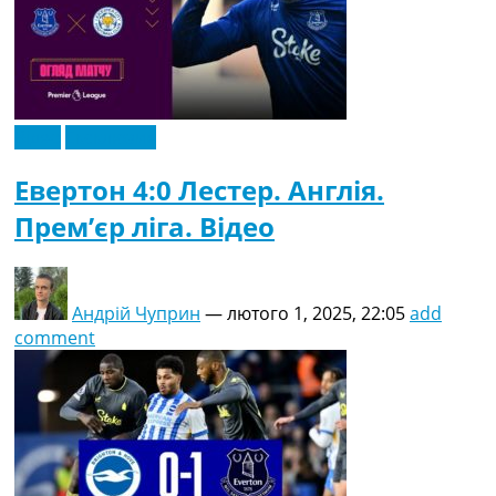
Відео
Ексклюзив
Евертон 4:0 Лестер. Англія.
Прем’єр ліга. Відео
Андрій Чуприн
—
лютого 1, 2025, 22:05
add
comment