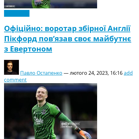
Ексклюзив
Офіційно: воротар збірної Англії
Пікфорд пов’язав своє майбутнє
з Евертоном
Павло Остапенко
—
лютого 24, 2023, 16:16
add
comment