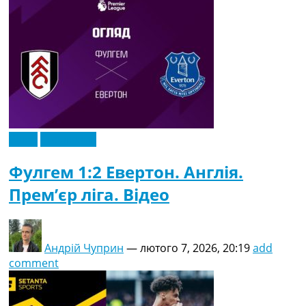
Відео
Ексклюзив
Фулгем 1:2 Евертон. Англія.
Прем’єр ліга. Відео
Андрій Чуприн
—
лютого 7, 2026, 20:19
add
comment