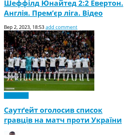
Шеффілд Юнайтед 2:2 Евертон.
Англія. Прем’єр ліга. Відео
Вер 2, 2023, 18:53
add comment
Ексклюзив
Саутґейт оголосив список
гравців на матч проти України