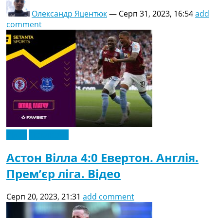
Олександр Яцентюк
—
Серп 31, 2023, 16:54
add
comment
Відео
Ексклюзив
Астон Вілла 4:0 Евертон. Англія.
Прем’єр ліга. Відео
Серп 20, 2023, 21:31
add comment