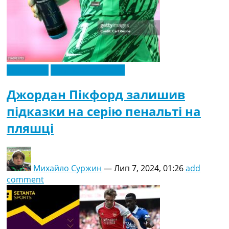
Ексклюзив
Чемпіонат Європи
Джордан Пікфорд залишив
підказки на серію пенальті на
пляшці
Михайло Суржин
—
Лип 7, 2024, 01:26
add
comment