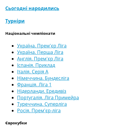
Сьогодні народились
Турніри
Національні чемпіонати
Україна. Прем'єр Ліга
Україна. Перша Ліга
Англія. Прем'єр Ліга
Іспанія. Приклад
Італія. Серія А
Німеччина. Бундесліга
Франція. Ліга 1
Нідерланди. Ередивіз
Португалія. Ліга Примейра
Туреччина. Суперліга
Росія. Прем'єр-ліга
Єврокубки