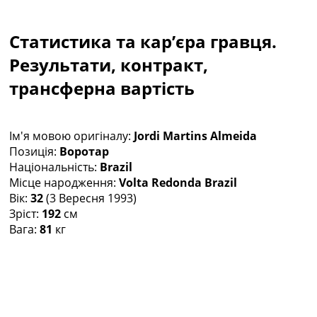
Колективний прогноз
Турніри
Статистика та кар’єра гравця.
Чемпіонат Світу
Україна. Прем’єр-Ліга
Результати, контракт,
Україна. Перша Ліга
трансферна вартість
Ліга Чемпіонів
Англія. Прем’єр-Ліга
Іспанія. Ла Ліга
Ім'я мовою оригіналу:
Jordi Martins Almeida
Ще Турніри >>>
Позиція:
Воротар
Таблиці
Національність:
Brazil
Чемпіонат Світу. Турнирні таблиці
Місце народження:
Volta Redonda Brazil
Таблиця УПЛ
Вік:
32
(3 Вересня 1993)
Перша Ліга
Зріст:
192
см
Таблиця АПЛ
Вага:
81
кг
Таблиця Ла Ліги
Таблиця Ліги Чемпіонів
Всі таблиці >>>
Рейтинги
Рейтинг країн УЄФА
Рейтинг клубів УЄФА